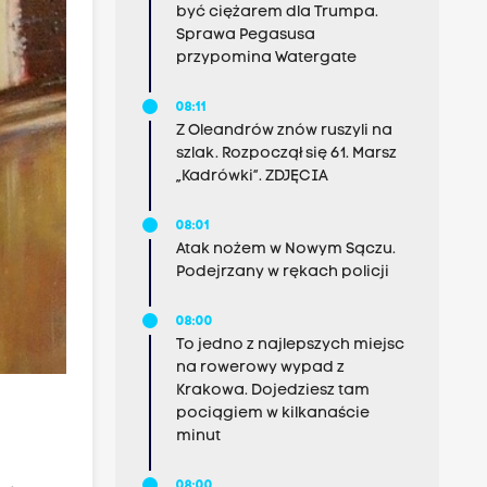
być ciężarem dla Trumpa.
Sprawa Pegasusa
przypomina Watergate
08:11
Z Oleandrów znów ruszyli na
szlak. Rozpoczął się 61. Marsz
„Kadrówki”. ZDJĘCIA
08:01
Atak nożem w Nowym Sączu.
Podejrzany w rękach policji
08:00
To jedno z najlepszych miejsc
na rowerowy wypad z
Krakowa. Dojedziesz tam
pociągiem w kilkanaście
minut
08:00