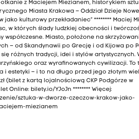
tkanie z Maciejem Miezianem, historykiem sztuk
rycznego Miasta Krakowa – Oddział Dzieje Nowe
 jako kulturowy przekładaniec” ******** Maciej Mi
sc, w których ślady ludzkiej obecności i twórczo
y współczesne. Miasto, położone na skrzyżowan
ch – od Skandynawii po Grecję i od Kijowa po P
ię różnych tradycji, idei i stylów artystycznych.
rzyńskiego oraz wyrafinowanych cywilizacji. To t
a i estetyki – i to na długo przed jego złotym wi
.00 zł (bilet z kartą lojalnościową CKP Podgórze w
et Online: bilety.io/YJoJn ******** Więcej:
rzenie/sztuka-w-dworze-czeczow-krakow-jako-
maciejem-miezianem