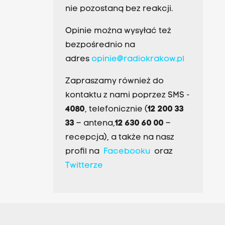
nie pozostaną bez reakcji.
Opinie można wysyłać też
bezpośrednio na
adres
opinie@radiokrakow.pl
Zapraszamy również do
kontaktu z nami poprzez SMS -
4080
, telefonicznie (
12 200 33
33
– antena,
12 630 60 00
–
recepcja), a także na nasz
profil na
Facebooku
oraz
Twitterze