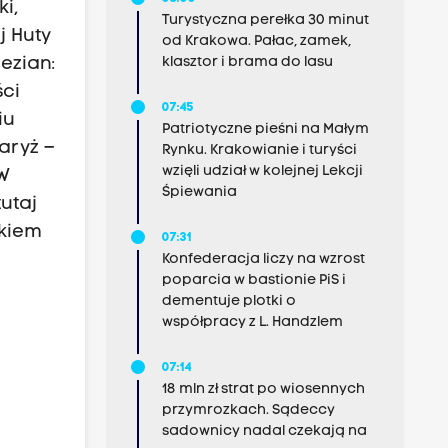
i,
Turystyczna perełka 30 minut
j Huty
od Krakowa. Pałac, zamek,
klasztor i brama do lasu
ezian:
ści
07:45
iu
Patriotyczne pieśni na Małym
aryż –
Rynku. Krakowianie i turyści
wzięli udział w kolejnej Lekcji
 W
Śpiewania
utaj
ekiem
07:31
Konfederacja liczy na wzrost
poparcia w bastionie PiS i
dementuje plotki o
współpracy z L. Handzlem
07:14
18 mln zł strat po wiosennych
przymrozkach. Sądeccy
sadownicy nadal czekają na