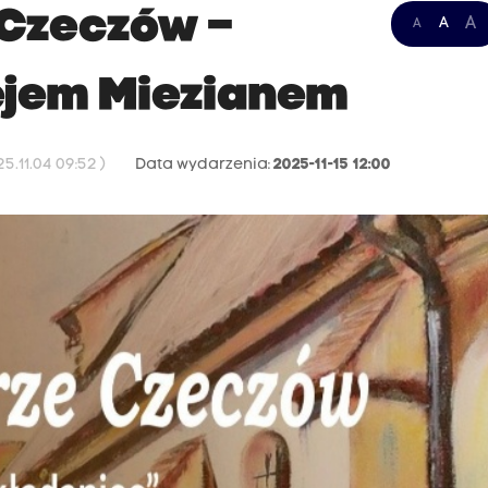
 Czeczów –
A
A
A
ejem Miezianem
.11.04 09:52 )
Data wydarzenia:
2025-11-15 12:00