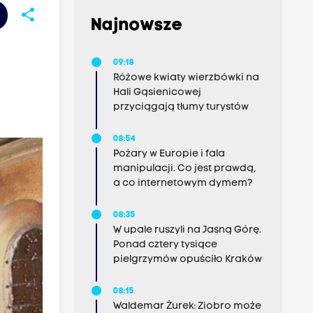
share
Najnowsze
09:18
Różowe kwiaty wierzbówki na
Hali Gąsienicowej
przyciągają tłumy turystów
08:54
Pożary w Europie i fala
manipulacji. Co jest prawdą,
a co internetowym dymem?
08:35
W upale ruszyli na Jasną Górę.
Ponad cztery tysiące
pielgrzymów opuściło Kraków
08:15
Waldemar Żurek: Ziobro może