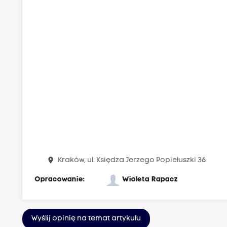
place
Kraków, ul. Księdza Jerzego Popiełuszki 36
Opracowanie:
Wioleta Rapacz
Wyślij opinię na temat artykułu