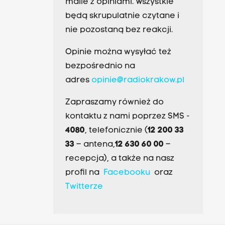
maile z opiniami. Wszystkie
będą skrupulatnie czytane i
nie pozostaną bez reakcji.
Opinie można wysyłać też
bezpośrednio na
adres
opinie@radiokrakow.pl
Zapraszamy również do
kontaktu z nami poprzez SMS -
4080
, telefonicznie (
12 200 33
33
– antena,
12 630 60 00
–
recepcja), a także na nasz
profil na
Facebooku
oraz
Twitterze