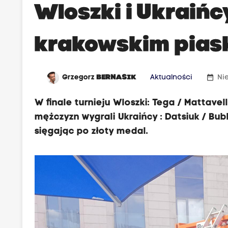
Wloszki i Ukraińc
krakowskim pias
date_range
Grzegorz
BERNASIK
Aktualności
Nie
W finale turnieju Wloszki: Tega / Mattavel
mężczyzn wygrali Ukraińcy : Datsiuk / Bub
sięgając po złoty medal.