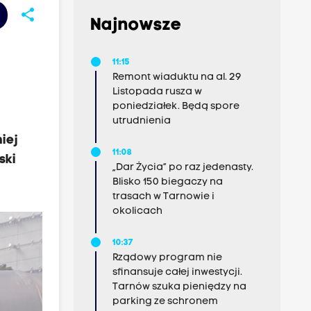
share
Najnowsze
11:15
Remont wiaduktu na al. 29
Listopada rusza w
poniedziałek. Będą spore
utrudnienia
iej
11:08
ski
„Dar Życia” po raz jedenasty.
Blisko 150 biegaczy na
trasach w Tarnowie i
okolicach
10:37
Rządowy program nie
sfinansuje całej inwestycji.
Tarnów szuka pieniędzy na
parking ze schronem