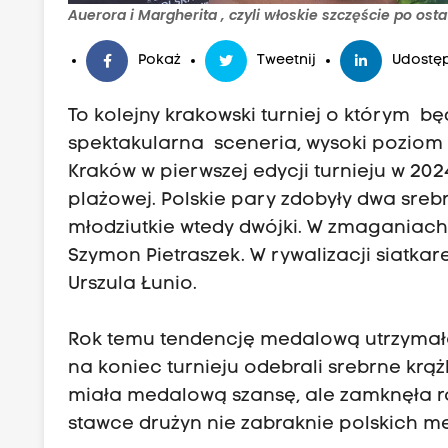
Auerora i Margherita , czyli włoskie szczęście po ostat
Pokaż
Tweetnij
Udostęp
To kolejny krakowski turniej o którym bę
spektakularna sceneria, wysoki poziom s
Kraków w pierwszej edycji turnieju w 2024 
plażowej. Polskie pary zdobyły dwa sre
młodziutkie wtedy dwójki. W zmaganiach 
Szymon Pietraszek. W rywalizacji siatka
Urszula Łunio.
Rok temu tendencję medalową utrzymała p
na koniec turnieju odebrali srebrne krążk
miała medalową szansę, ale zamknęła ro
stawce drużyn nie zabraknie polskich m