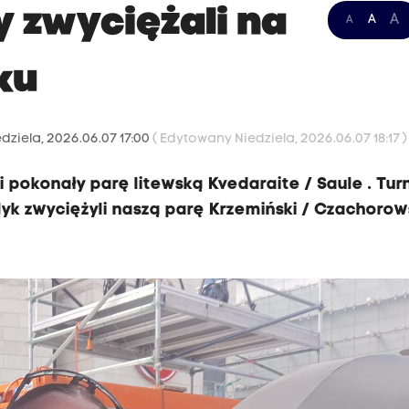
y zwyciężali na
A
A
A
ku
dziela, 2026.06.07 17:00
( Edytowany Niedziela, 2026.06.07 18:17 )
li pokonały parę litewską Kvedaraite / Saule . Turn
lyk zwyciężyli naszą parę Krzemiński / Czachorow