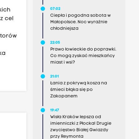
07:02
kich
Ciepła i pogodna sobota w
z cel
Małopolsce. Noc wyraźnie
chłodniejsza
atorów
22:05
Prawo łowieckie do poprawki.
ka
Co mogą zyskać mieszkańcy
miast i wsi?
21:01
Łania z pokrywą kosza na
śmieci błąka się po
Zakopanem
19:47
Wisła Kraków lepsza od
imienniczki z Płocka! Drugie
zwycięstwo Białej Gwiazdy
przy Reymonta