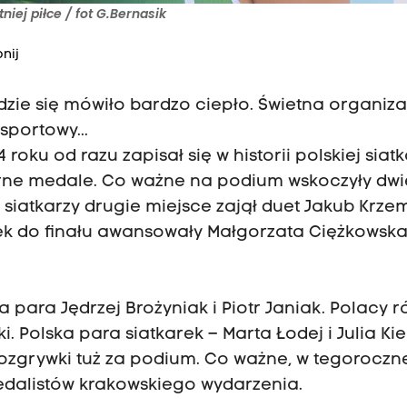
niej piłce / fot G.Bernasik
nij
dzie się mówiło bardzo ciepło. Świetna organiza
portowy...
roku od razu zapisał się w historii polskiej siat
brne medale. Co ważne na podium wskoczyły dwi
siatkarzy drugie miejsce zajął duet Jakub Krzemi
rek do finału awansowały Małgorzata Ciężkowska
ara Jędrzej Brożyniak i Piotr Janiak. Polacy r
i. Polska para siatkarek – Marta Łodej i Julia Kie
zgrywki tuż za podium. Co ważne, w tegoroczn
edalistów krakowskiego wydarzenia.