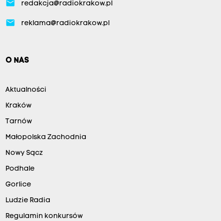
email
redakcja@radiokrakow.pl
email
reklama@radiokrakow.pl
O NAS
Aktualności
Kraków
Tarnów
Małopolska Zachodnia
Nowy Sącz
Podhale
Gorlice
Ludzie Radia
Regulamin konkursów