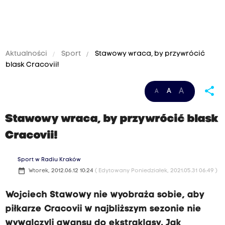
Aktualności
Sport
Stawowy wraca, by przywrócić
blask Cracovii!
share
A
A
A
Stawowy wraca, by przywrócić blask
Cracovii!
Sport w Radiu Kraków
date_range
Wtorek, 2012.06.12 10:24
( Edytowany Poniedziałek, 2021.05.31 06:49 )
Wojciech Stawowy nie wyobraża sobie, aby
piłkarze Cracovii w najbliższym sezonie nie
wywalczyli awansu do ekstraklasy. Jak