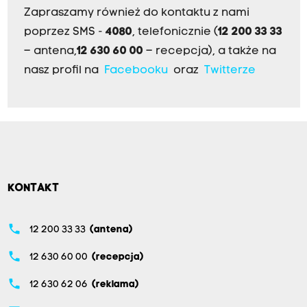
Zapraszamy również do kontaktu z nami
poprzez SMS -
4080
, telefonicznie (
12 200 33 33
– antena,
12 630 60 00
– recepcja), a także na
nasz profil na
Facebooku
oraz
Twitterze
KONTAKT
phone
12 200 33 33
(antena)
phone
12 630 60 00
(recepcja)
phone
12 630 62 06
(reklama)