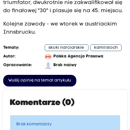
triumfator, dwukrotnie nie zakwalifikował się
do finałowej "30" i plasuje się na 45. miejscu.
Kolejne zawody - we wtorek w austriackim
Innsbrucku.
Tematy:
skoki narciarskie
kamil stoch
Autor:
Polska Agencja Prasowa
Opracowanie:
Brak nazwy
Wyślij opinię na temat artykułu
Komentarze (0)
Brak komentarzy