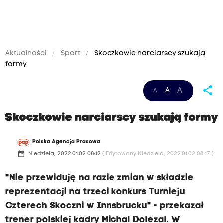
Aktualności
Sport
Skoczkowie narciarscy szukają
formy
share
A
A
A
Skoczkowie narciarscy szukają formy
Polska Agencja Prasowa
date_range
Niedziela, 2022.01.02 08:12
( Edytowany Niedziela, 2022.01.02 08:17 )
"Nie przewiduję na razie zmian w składzie
reprezentacji na trzeci konkurs Turnieju
Czterech Skoczni w Innsbrucku" - przekazał
trener polskiej kadry Michal Dolezal. W