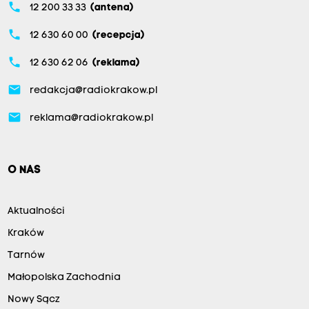
phone
12 200 33 33
(antena)
phone
12 630 60 00
(recepcja)
phone
12 630 62 06
(reklama)
email
redakcja@radiokrakow.pl
email
reklama@radiokrakow.pl
O NAS
Aktualności
Kraków
Tarnów
Małopolska Zachodnia
Nowy Sącz