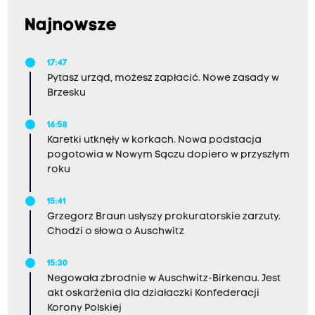
Najnowsze
17:47
Pytasz urząd, możesz zapłacić. Nowe zasady w
Brzesku
16:58
Karetki utknęły w korkach. Nowa podstacja
pogotowia w Nowym Sączu dopiero w przyszłym
roku
15:41
Grzegorz Braun usłyszy prokuratorskie zarzuty.
Chodzi o słowa o Auschwitz
15:30
Negowała zbrodnie w Auschwitz-Birkenau. Jest
akt oskarżenia dla działaczki Konfederacji
Korony Polskiej