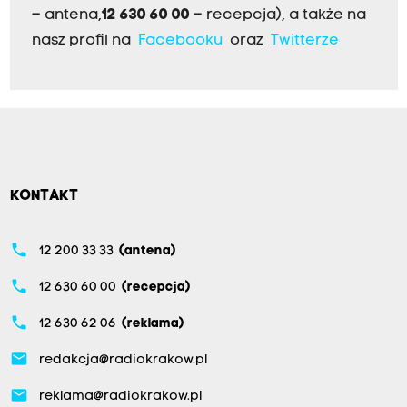
– antena,
12 630 60 00
– recepcja), a także na
nasz profil na
Facebooku
oraz
Twitterze
KONTAKT
phone
12 200 33 33
(antena)
phone
12 630 60 00
(recepcja)
phone
12 630 62 06
(reklama)
email
redakcja@radiokrakow.pl
email
reklama@radiokrakow.pl