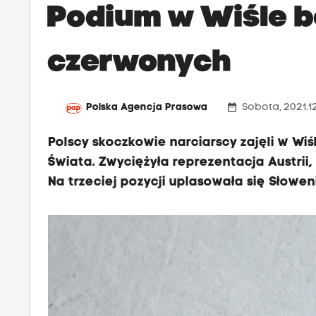
Podium w Wiśle be
czerwonych
date_range
Polska Agencja Prasowa
Sobota, 2021.1
Polscy skoczkowie narciarscy zajęli w W
Świata. Zwyciężyła reprezentacja Austrii,
Na trzeciej pozycji uplasowała się Słowen