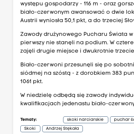
występu gospodarzy - 116 m - oraz gorsz
biało-czerwonym awansować o dwie lokat
Austrii wyniosła 50,1 pkt, a do trzeciej Słow
Zawody drużynowego Pucharu Świata w Wi
pierwszy nie stanęli na podium. W czter
zajęli drugie miejsce i dwukrotnie trzecie
Biało-czerwoni przesunęli się po sobotn
siódmej na szóstą - z dorobkiem 383 pun
1061 pkt.
W niedzielę odbędą się zawody indywidu
kwalifikacjach jedenastu biało-czerwonyc
Tematy:
skoki narciarskie
puchar ś
Skoki
Andrzej Stękała