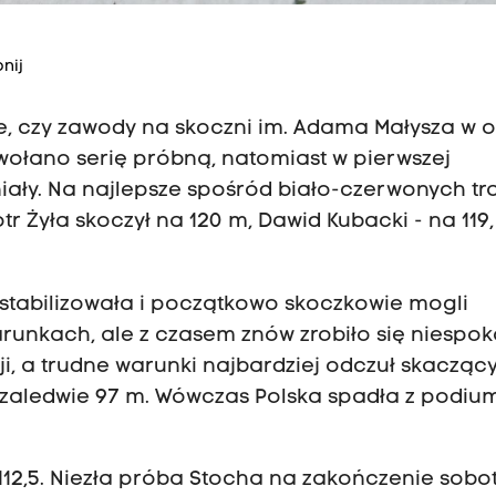
nij
ne, czy zawody na skoczni im. Adama Małysza w 
wołano serię próbną, natomiast w pierwszej
iały. Na najlepsze spośród biało-czerwonych tra
otr Żyła skoczył na 120 m, Dawid Kubacki - na 119,
ustabilizowała i początkowo skoczkowie mogli
unkach, ale z czasem znów zrobiło się niespoko
ji, a trudne warunki najbardziej odczuł skacząc
ł zaledwie 97 m. Wówczas Polska spadła z podiu
- 112,5. Niezła próba Stocha na zakończenie sob