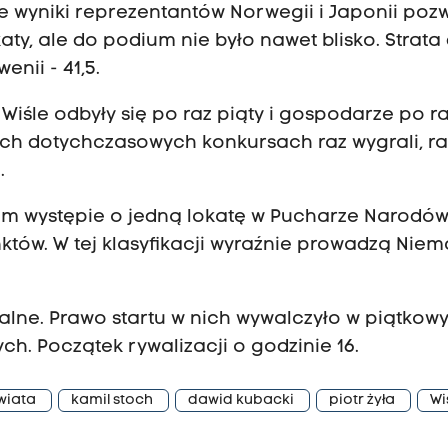
e wyniki reprezentantów Norwegii i Japonii pozw
y, ale do podium nie było nawet blisko. Strata
enii - 41,5.
śle odbyły się po raz piąty i gospodarze po r
ech dotychczasowych konkursach raz wygrali, ra
.
im występie o jedną lokatę w Pucharze Narodów 
któw. W tej klasyfikacji wyraźnie prowadzą Niem
alne. Prawo startu w nich wywalczyło w piątkow
h. Początek rywalizacji o godzinie 16.
wiata
kamil stoch
dawid kubacki
piotr żyła
Wi