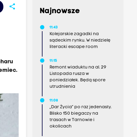
share
Najnowsze
11:43
Kolejarskie zagadki na
sądeckim rynku. W niedzielę
literacki escape room
charu
11:15
Remont wiaduktu na al. 29
iemiec.
Listopada rusza w
poniedziałek. Będą spore
utrudnienia
11:08
„Dar Życia” po raz jedenasty.
Blisko 150 biegaczy na
trasach w Tarnowie i
okolicach