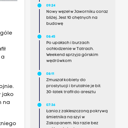
09:24
Nowy węzeł w Jaworniku coraz
bliżej. Jest 10 chętnych na
budowę
ogóle
08:45
Po upałach i burzach
fił
ochłodzenie w Tatrach.
Weekend sprzyja górskim
 a
wędrówkom
08:11
Zmuszał kobiety do
jnie.
prostytucji i brutalnie je bił.
30-latek trafił do aresztu
y jako
m na
07:36
Łania z zakleszczoną pokrywą
śmietnika na szyi w
otniego
Zakopanem. Na razie bez