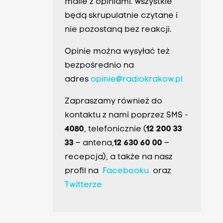
maile z opiniami. Wszystkie
będą skrupulatnie czytane i
nie pozostaną bez reakcji.
Opinie można wysyłać też
bezpośrednio na
adres
opinie@radiokrakow.pl
Zapraszamy również do
kontaktu z nami poprzez SMS -
4080
, telefonicznie (
12 200 33
33
– antena,
12 630 60 00
–
recepcja), a także na nasz
profil na
Facebooku
oraz
Twitterze