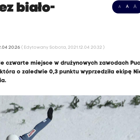
z biało-
A
A
A
2.04 20:26
( Edytowany Sobota, 2021.12.04 20:32 )
iśle czwarte miejsce w drużynowych zawodach Pu
 która o zaledwie 0,3 punktu wyprzedziła ekipę N
ia.