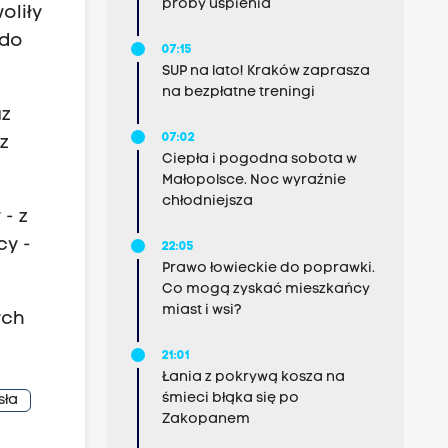
próby uśpienia
oliły
 do
07:15
SUP na lato! Kraków zaprasza
na bezpłatne treningi
az
07:02
z
Ciepła i pogodna sobota w
Małopolsce. Noc wyraźnie
chłodniejsza
- z
cy -
22:05
Prawo łowieckie do poprawki.
Co mogą zyskać mieszkańcy
miast i wsi?
ych
21:01
Łania z pokrywą kosza na
śmieci błąka się po
sła
Zakopanem