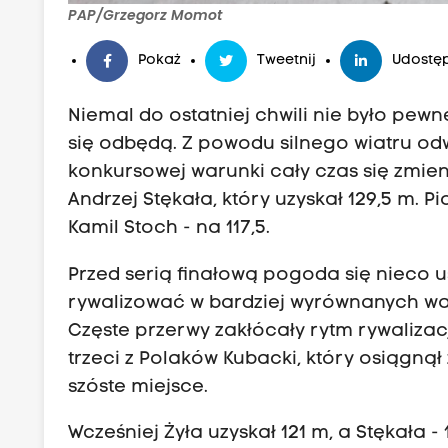
PAP/Grzegorz Momot
Pokaż
Tweetnij
Udostęp
Niemal do ostatniej chwili nie było pew
się odbędą. Z powodu silnego wiatru od
konkursowej warunki cały czas się zmien
Andrzej Stękała, który uzyskał 129,5 m. Pi
Kamil Stoch - na 117,5.
Przed serią finałową pogoda się nieco 
rywalizować w bardziej wyrównanych war
Częste przerwy zakłócały rytm rywalizac
trzeci z Polaków Kubacki, który osiągną
szóste miejsce.
Wcześniej Żyła uzyskał 121 m, a Stękała 