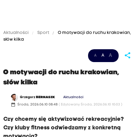
Aktualności
Sport
O motywacji do ruchu krakowian,
słów kilka
share
A
A
A
O motywacji do ruchu krakowian,
słów kilka
Grzegorz
BERNASIK
Aktualności
date_range
Środa, 2026.06.10 08:48
( Edytowany Środa, 2026.06.10 10:03 )
Czy chcemy się aktywizować rekreacyjnie?
Czy kluby fitness odwiedzamy z konkretną
motywacją?