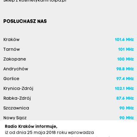
Sklep z kosmetykami tolpa.pl
POSŁUCHASZ NAS
Kraków
101.6 MHz
Tarnów
101 MHz
Zakopane
100 MHz
Andrychów
98.8 MHz
Gorlice
97.4 MHz
Krynica-Zdrój
102.1 MHz
Rabka-Zdrój
87.6 MHz
Szczawnica
90 MHz
Nowy Sącz
90 MHz
Radio Kraków informuje,
iż od dnia 25 maja 2018 roku wprowadza