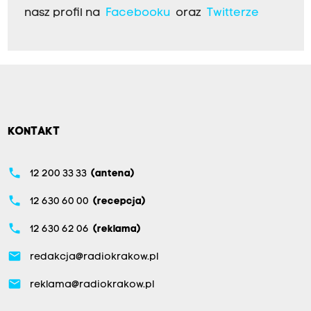
nasz profil na
Facebooku
oraz
Twitterze
KONTAKT
phone
12 200 33 33
(antena)
phone
12 630 60 00
(recepcja)
phone
12 630 62 06
(reklama)
email
redakcja@radiokrakow.pl
email
reklama@radiokrakow.pl