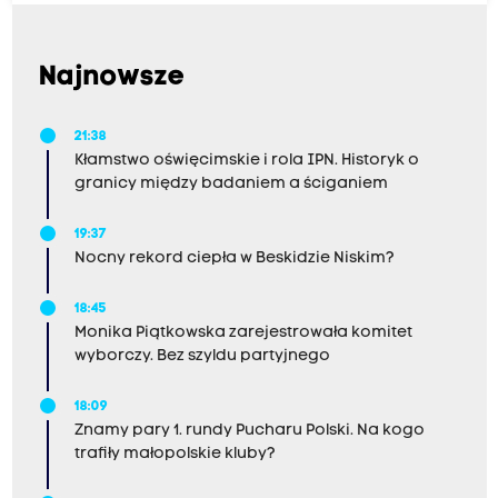
Najnowsze
21:38
Kłamstwo oświęcimskie i rola IPN. Historyk o
granicy między badaniem a ściganiem
19:37
Nocny rekord ciepła w Beskidzie Niskim?
18:45
Monika Piątkowska zarejestrowała komitet
wyborczy. Bez szyldu partyjnego
18:09
Znamy pary 1. rundy Pucharu Polski. Na kogo
trafiły małopolskie kluby?