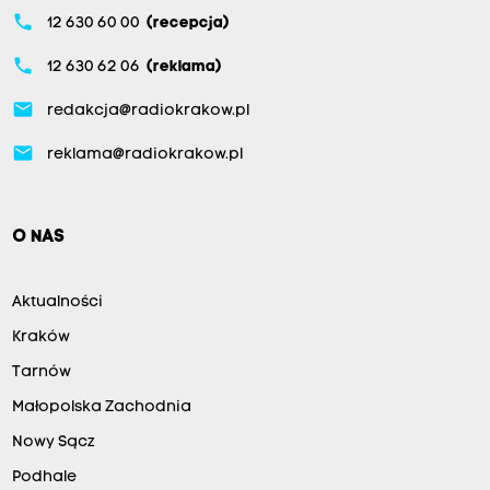
phone
12 630 60 00
(recepcja)
phone
12 630 62 06
(reklama)
email
redakcja@radiokrakow.pl
email
reklama@radiokrakow.pl
O NAS
Aktualności
Kraków
Tarnów
Małopolska Zachodnia
Nowy Sącz
Podhale