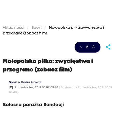
Aktualności
Sport
Małopolska piłka: zwycięstwa i
przegrane (zobacz film)
share
A
A
A
Małopolska piłka: zwycięstwa i
przegrane (zobacz film)
Sport w Radiu Kraków
date_range
Poniedziałek, 2012.05.07 09:48
( Edytowany Poniedziałek, 2021.05.31
06:48 )
Bolesna porażka Sandecji