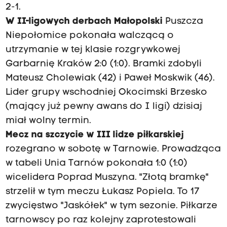
2-1.
W II-ligowych derbach Małopolski
Puszcza
Niepołomice pokonała walczącą o
utrzymanie w tej klasie rozgrywkowej
Garbarnię Kraków 2:0 (1:0). Bramki zdobyli
Mateusz Cholewiak (42) i Paweł Moskwik (46).
Lider grupy wschodniej Okocimski Brzesko
(mający już pewny awans do I ligi) dzisiaj
miał wolny termin.
Mecz na szczycie w III lidze piłkarskiej
rozegrano w sobotę w Tarnowie. Prowadząca
w tabeli Unia Tarnów pokonała 1:0 (1:0)
wicelidera Poprad Muszyna. "Złotą bramkę"
strzelił w tym meczu Łukasz Popiela. To 17
zwycięstwo "Jaskółek" w tym sezonie. Piłkarze
tarnowscy po raz kolejny zaprotestowali