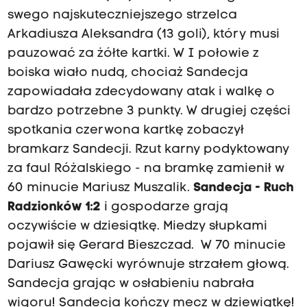
swego najskuteczniejszego strzelca
Arkadiusza Aleksandra (13 goli), który musi
pauzować za żółte kartki. W I połowie z
boiska wiało nudą, chociaż Sandecja
zapowiadała zdecydowany atak i walkę o
bardzo potrzebne 3 punkty. W drugiej części
spotkania czerwona kartkę zobaczył
bramkarz Sandecji. Rzut karny podyktowany
za faul Różalskiego - na bramkę zamienił w
60 minucie Mariusz Muszalik.
Sandecja - Ruch
Radzionków 1:2
i gospodarze grają
oczywiście w dziesiątkę. Miedzy słupkami
pojawił się Gerard Bieszczad. W 70 minucie
Dariusz Gawęcki wyrównuje strzałem głową.
Sandecja grając w osłabieniu nabrała
wigoru! Sandecja kończy mecz w dziewiątkę!