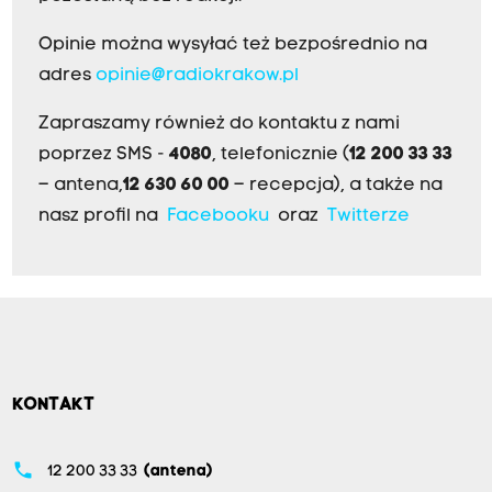
Opinie można wysyłać też bezpośrednio na
adres
opinie@radiokrakow.pl
Zapraszamy również do kontaktu z nami
poprzez SMS -
4080
, telefonicznie (
12 200 33 33
– antena,
12 630 60 00
– recepcja), a także na
nasz profil na
Facebooku
oraz
Twitterze
KONTAKT
phone
12 200 33 33
(antena)