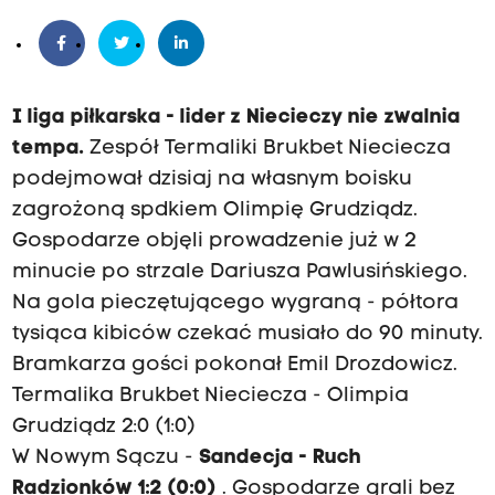
I liga piłkarska - lider z Niecieczy nie zwalnia
tempa.
Zespół Termaliki Brukbet Nieciecza
podejmował dzisiaj na własnym boisku
zagrożoną spdkiem Olimpię Grudziądz.
Gospodarze objęli prowadzenie już w 2
minucie po strzale Dariusza Pawlusińskiego.
Na gola pieczętującego wygraną - półtora
tysiąca kibiców czekać musiało do 90 minuty.
Bramkarza gości pokonał Emil Drozdowicz.
Termalika Brukbet Nieciecza - Olimpia
Grudziądz 2:0 (1:0)
W Nowym Sączu -
Sandecja - Ruch
Radzionków 1:2 (0:0)
. Gospodarze grali bez