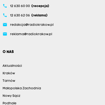
phone
12 630 60 00
(recepcja)
phone
12 630 62 06
(reklama)
email
redakcja@radiokrakow.pl
email
reklama@radiokrakow.pl
O NAS
Aktualności
Kraków
Tarnów
Małopolska Zachodnia
Nowy Sącz
Podhale