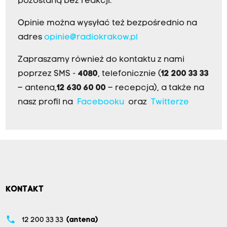
pozostaną bez reakcji.
Opinie można wysyłać też bezpośrednio na
adres
opinie@radiokrakow.pl
Zapraszamy również do kontaktu z nami
poprzez SMS -
4080
, telefonicznie (
12 200 33 33
– antena,
12 630 60 00
– recepcja), a także na
nasz profil na
Facebooku
oraz
Twitterze
KONTAKT
phone
12 200 33 33
(antena)