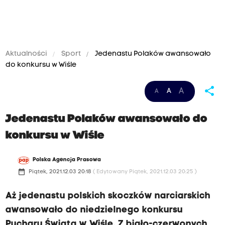
Aktualności
Sport
Jedenastu Polaków awansowało
do konkursu w Wiśle
share
A
A
A
Jedenastu Polaków awansowało do
konkursu w Wiśle
Polska Agencja Prasowa
date_range
Piątek, 2021.12.03 20:18
( Edytowany Piątek, 2021.12.03 20:25 )
Aż jedenastu polskich skoczków narciarskich
awansowało do niedzielnego konkursu
Pucharu Świata w Wiśle. Z biało-czerwonych