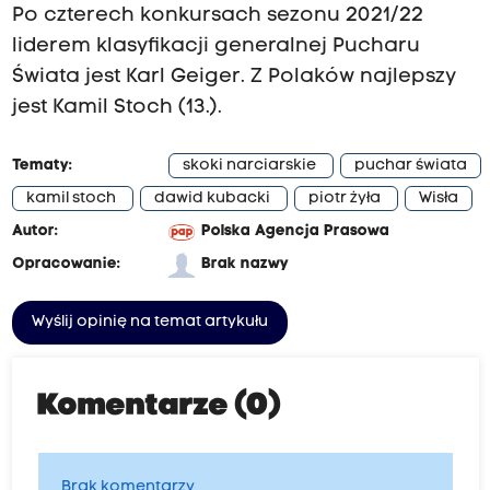
Po czterech konkursach sezonu 2021/22
liderem klasyfikacji generalnej Pucharu
Świata jest Karl Geiger. Z Polaków najlepszy
jest Kamil Stoch (13.).
Tematy:
skoki narciarskie
puchar świata
kamil stoch
dawid kubacki
piotr żyła
Wisła
Autor:
Polska Agencja Prasowa
Opracowanie:
Brak nazwy
Wyślij opinię na temat artykułu
Komentarze (0)
Brak komentarzy