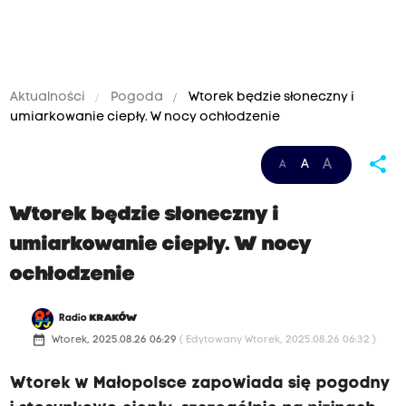
Aktualności
Pogoda
Wtorek będzie słoneczny i
umiarkowanie ciepły. W nocy ochłodzenie
share
A
A
A
Wtorek będzie słoneczny i
umiarkowanie ciepły. W nocy
ochłodzenie
Radio
KRAKÓW
date_range
Wtorek, 2025.08.26 06:29
( Edytowany Wtorek, 2025.08.26 06:32 )
Wtorek w Małopolsce zapowiada się pogodny