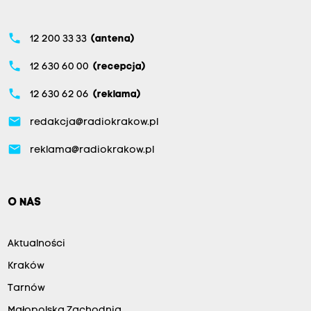
phone
12 200 33 33
(antena)
phone
12 630 60 00
(recepcja)
phone
12 630 62 06
(reklama)
email
redakcja@radiokrakow.pl
email
reklama@radiokrakow.pl
O NAS
Aktualności
Kraków
Tarnów
Małopolska Zachodnia