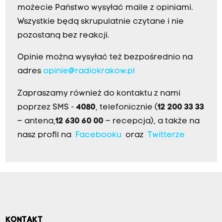
możecie Państwo wysyłać maile z opiniami.
Wszystkie będą skrupulatnie czytane i nie
pozostaną bez reakcji.
Opinie można wysyłać też bezpośrednio na
adres
opinie@radiokrakow.pl
Zapraszamy również do kontaktu z nami
poprzez SMS -
4080
, telefonicznie (
12 200 33 33
– antena,
12 630 60 00
– recepcja), a także na
nasz profil na
Facebooku
oraz
Twitterze
KONTAKT