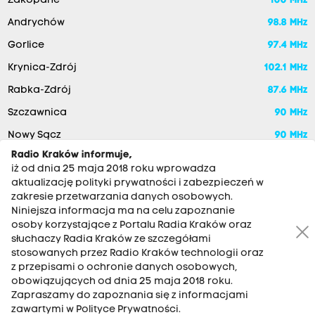
Zakopane
100 MHz
Andrychów
98.8 MHz
Gorlice
97.4 MHz
Krynica-Zdrój
102.1 MHz
Rabka-Zdrój
87.6 MHz
Szczawnica
90 MHz
Nowy Sącz
90 MHz
Radio Kraków informuje,
iż od dnia 25 maja 2018 roku wprowadza
aktualizację polityki prywatności i zabezpieczeń w
zakresie przetwarzania danych osobowych.
Niniejsza informacja ma na celu zapoznanie
osoby korzystające z Portalu Radia Kraków oraz
słuchaczy Radia Kraków ze szczegółami
stosowanych przez Radio Kraków technologii oraz
RADIO KRAKÓW SA. Aleja Juliusza Słowackiego 22, 30-007
z przepisami o ochronie danych osobowych,
Kraków
obowiązujących od dnia 25 maja 2018 roku.
Zapraszamy do zapoznania się z informacjami
Antena: 12 200 33 33
zawartymi w Polityce Prywatności.