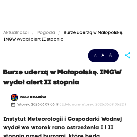
Aktualności
Pogoda
Burze uderzą w Małopolskę.
IMGW wydał alert II stopnia
share
A
A
A
Burze uderzą w Małopolskę. IMGW
wydał alert II stopnia
Radio
KRAKÓW
date_range
Wtorek, 2026.06.09 06:19
( Edytowany Wtorek, 2026.06.09 06:22 )
Instytut Meteorologii i Gospodarki Wodnej
wydał we wtorek rano ostrzeżenia I i II
stopnia przed burzami, które będą