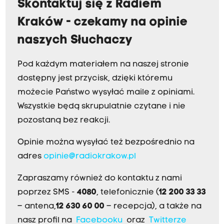
Skontaktuj się z Radiem
Kraków - czekamy na opinie
naszych Słuchaczy
Pod każdym materiałem na naszej stronie
dostępny jest przycisk, dzięki któremu
możecie Państwo wysyłać maile z opiniami.
Wszystkie będą skrupulatnie czytane i nie
pozostaną bez reakcji.
Opinie można wysyłać też bezpośrednio na
adres
opinie@radiokrakow.pl
Zapraszamy również do kontaktu z nami
poprzez SMS -
4080
, telefonicznie (
12 200 33 33
– antena,
12 630 60 00
– recepcja), a także na
nasz profil na
Facebooku
oraz
Twitterze