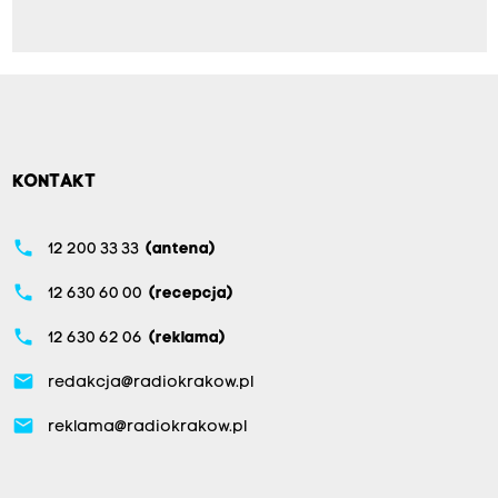
KONTAKT
phone
12 200 33 33
(antena)
phone
12 630 60 00
(recepcja)
phone
12 630 62 06
(reklama)
email
redakcja@radiokrakow.pl
email
reklama@radiokrakow.pl