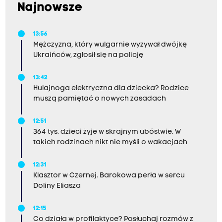
Najnowsze
13:56
Mężczyzna, który wulgarnie wyzywał dwójkę
Ukraińców, zgłosił się na policję
13:42
Hulajnoga elektryczna dla dziecka? Rodzice
muszą pamiętać o nowych zasadach
12:51
364 tys. dzieci żyje w skrajnym ubóstwie. W
takich rodzinach nikt nie myśli o wakacjach
12:31
Klasztor w Czernej. Barokowa perła w sercu
Doliny Eliasza
12:15
Co działa w profilaktyce? Posłuchaj rozmów z