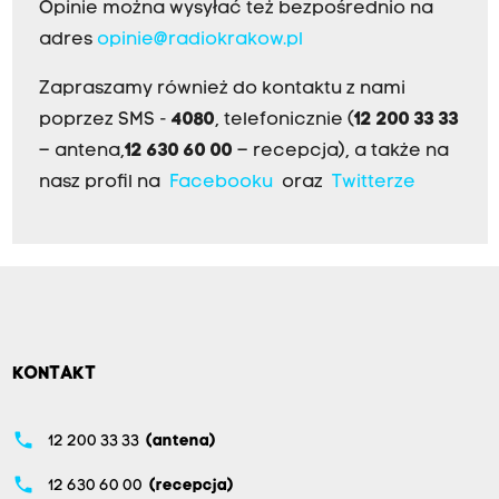
Opinie można wysyłać też bezpośrednio na
adres
opinie@radiokrakow.pl
Zapraszamy również do kontaktu z nami
poprzez SMS -
4080
, telefonicznie (
12 200 33 33
– antena,
12 630 60 00
– recepcja), a także na
nasz profil na
Facebooku
oraz
Twitterze
KONTAKT
phone
12 200 33 33
(antena)
phone
12 630 60 00
(recepcja)