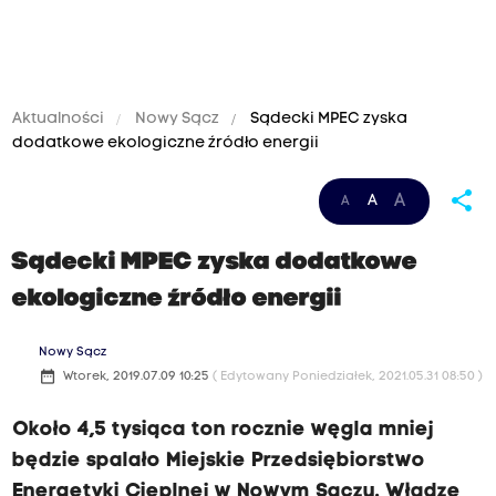
Aktualności
Nowy Sącz
Sądecki MPEC zyska
dodatkowe ekologiczne źródło energii
share
A
A
A
Sądecki MPEC zyska dodatkowe
ekologiczne źródło energii
Nowy Sącz
date_range
Wtorek, 2019.07.09 10:25
( Edytowany Poniedziałek, 2021.05.31 08:50 )
Około 4,5 tysiąca ton rocznie węgla mniej
będzie spalało Miejskie Przedsiębiorstwo
Energetyki Cieplnej w Nowym Sączu. Władze