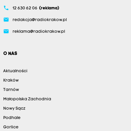
phone
12 630 62 06
(reklama)
email
redakcja@radiokrakow.pl
email
reklama@radiokrakow.pl
O NAS
Aktualności
Kraków
Tarnów
Małopolska Zachodnia
Nowy Sącz
Podhale
Gorlice