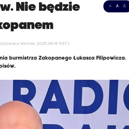
w. Nie będzie
A
A
A
akopanem
Edytowany Wtorek, 2025.08.19 11:37 )
ia burmistrza Zakopanego Łukasza Filipowicza.
pisów.