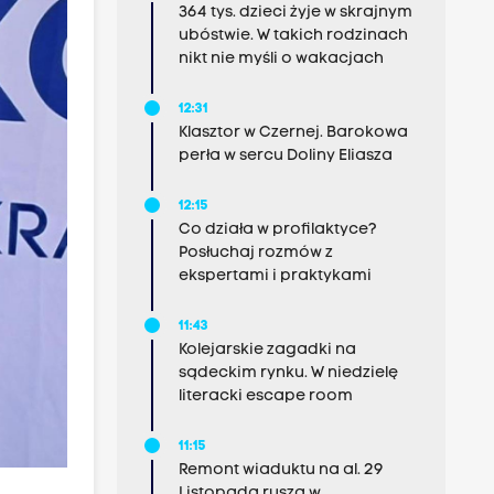
364 tys. dzieci żyje w skrajnym
ubóstwie. W takich rodzinach
nikt nie myśli o wakacjach
12:31
Klasztor w Czernej. Barokowa
perła w sercu Doliny Eliasza
12:15
Co działa w profilaktyce?
Posłuchaj rozmów z
ekspertami i praktykami
11:43
Kolejarskie zagadki na
sądeckim rynku. W niedzielę
literacki escape room
11:15
Remont wiaduktu na al. 29
Listopada rusza w