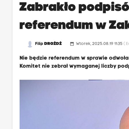
Zabrakło podpisó
referendum w Z
date_range
Filip
DROŻDŻ
Wtorek, 2025.08.19 11:35
( 
Nie będzie referendum w sprawie odwołan
Komitet nie zebrał wymaganej liczby pod