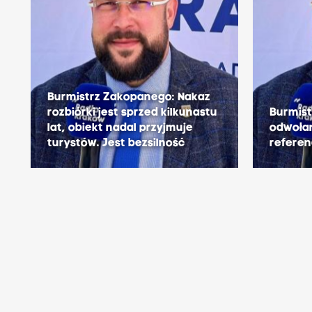
Burmistrz Zakopanego: Nakaz
rozbiórki jest sprzed kilkunastu
Burmist
lat, obiekt nadal przyjmuje
odwołan
turystów. Jest bezsilność
refere