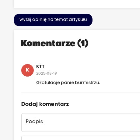
Wyślij opinię na temat artykułu
Komentarze (1)
KTT
K
2025-08-19
Gratulacje panie burmistrzu.
Dodaj komentarz
Podpis