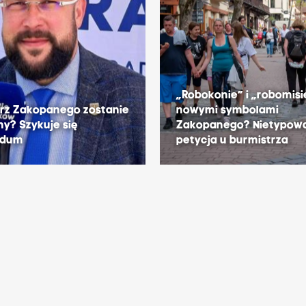
„Robokonie” i „robomisi
rz Zakopanego zostanie
nowymi symbolami
y? Szykuje się
Zakopanego? Nietypow
ndum
petycja u burmistrza