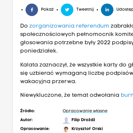
Pokaż
Tweetnij
Udostęp
Do
zorganizowania referendum
zabrakł
społecznościowych pełnomocnik komite
głosowania potrzebne były 2022 podpisy.
poniedziałek.
Kalata zaznaczył, że wszystkie karty do
się uzbierać wymaganą liczbę podpisów,
wakacyjna przerwa.
Niewykluczone, że temat odwołania
burm
Źródło:
Opracowanie własne
Autor:
Filip Drożdż
Opracowanie:
Krzysztof Orski