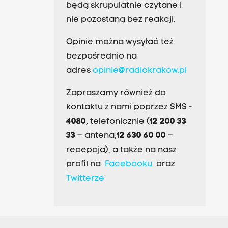
będą skrupulatnie czytane i
nie pozostaną bez reakcji.
Opinie można wysyłać też
bezpośrednio na
adres
opinie@radiokrakow.pl
Zapraszamy również do
kontaktu z nami poprzez SMS -
4080
, telefonicznie (
12 200 33
33
– antena,
12 630 60 00
–
recepcja), a także na nasz
profil na
Facebooku
oraz
Twitterze