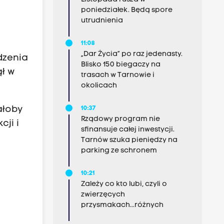
poniedziałek. Będą spore
utrudnienia
11:08
„Dar Życia” po raz jedenasty.
dzenia
Blisko 150 biegaczy na
ął w
trasach w Tarnowie i
okolicach
ałoby
10:37
Rządowy program nie
ji i
sfinansuje całej inwestycji.
Tarnów szuka pieniędzy na
parking ze schronem
10:21
Zależy co kto lubi, czyli o
zwierzęcych
przysmakach...różnych