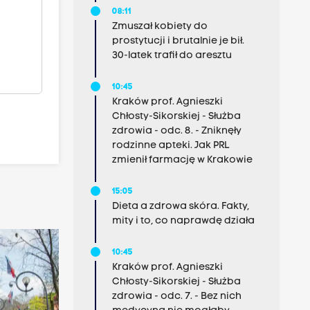
08:11
Zmuszał kobiety do
prostytucji i brutalnie je bił.
30-latek trafił do aresztu
10:45
Kraków prof. Agnieszki
Chłosty-Sikorskiej - Służba
zdrowia - odc. 8. - Zniknęły
rodzinne apteki. Jak PRL
zmienił farmację w Krakowie
15:05
Dieta a zdrowa skóra. Fakty,
mity i to, co naprawdę działa
10:45
Kraków prof. Agnieszki
Chłosty-Sikorskiej - Służba
zdrowia - odc. 7. - Bez nich