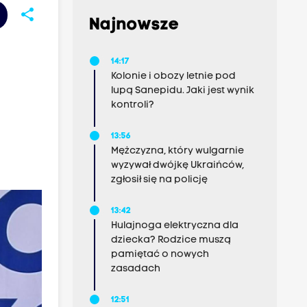
share
Najnowsze
14:17
Kolonie i obozy letnie pod
lupą Sanepidu. Jaki jest wynik
kontroli?
13:56
Mężczyzna, który wulgarnie
wyzywał dwójkę Ukraińców,
zgłosił się na policję
13:42
Hulajnoga elektryczna dla
dziecka? Rodzice muszą
pamiętać o nowych
zasadach
12:51