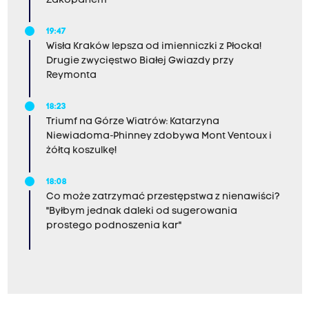
Zakopanem
19:47
Wisła Kraków lepsza od imienniczki z Płocka!
Drugie zwycięstwo Białej Gwiazdy przy
Reymonta
18:23
Triumf na Górze Wiatrów: Katarzyna
Niewiadoma-Phinney zdobywa Mont Ventoux i
żółtą koszulkę!
18:08
Co może zatrzymać przestępstwa z nienawiści?
"Byłbym jednak daleki od sugerowania
prostego podnoszenia kar"