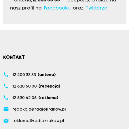
– antena,
12 630 60 00
– recepcja), a także na
nasz profil na
Facebooku
oraz
Twitterze
KONTAKT
phone
12 200 33 33
(antena)
phone
12 630 60 00
(recepcja)
phone
12 630 62 06
(reklama)
email
redakcja@radiokrakow.pl
email
reklama@radiokrakow.pl