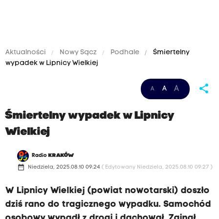
Aktualności
Nowy Sącz
Podhale
Śmiertelny
wypadek w Lipnicy Wielkiej
share
A
A
A
Śmiertelny wypadek w Lipnicy
Wielkiej
Radio
KRAKÓW
date_range
Niedziela, 2025.08.10 09:24
( Edytowany Niedziela, 2025.08.10 09:27 )
W Lipnicy Wielkiej (powiat nowotarski) doszło
dziś rano do tragicznego wypadku. Samochód
osobowy wypadł z drogi i dachował. Zginął