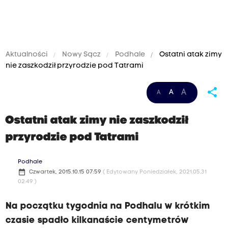
Aktualności
Nowy Sącz
Podhale
Ostatni atak zimy
nie zaszkodził przyrodzie pod Tatrami
share
A
A
A
Ostatni atak zimy nie zaszkodził
przyrodzie pod Tatrami
Podhale
date_range
Czwartek, 2015.10.15 07:59
( Edytowany Poniedziałek, 2021.05.31
02:49 )
Na początku tygodnia na Podhalu w krótkim
czasie spadło kilkanaście centymetrów