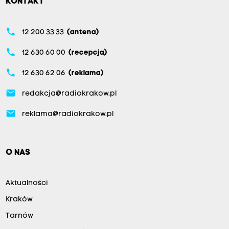
KONTAKT
phone
12 200 33 33
(antena)
phone
12 630 60 00
(recepcja)
phone
12 630 62 06
(reklama)
email
redakcja@radiokrakow.pl
email
reklama@radiokrakow.pl
O NAS
Aktualności
Kraków
Tarnów