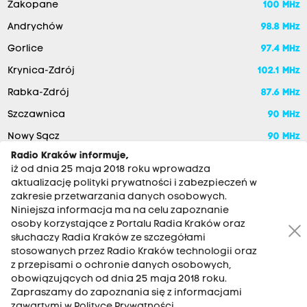
Zakopane
100 MHz
Andrychów
98.8 MHz
Gorlice
97.4 MHz
Krynica-Zdrój
102.1 MHz
Rabka-Zdrój
87.6 MHz
Szczawnica
90 MHz
Nowy Sącz
90 MHz
Radio Kraków informuje,
iż od dnia 25 maja 2018 roku wprowadza
aktualizację polityki prywatności i zabezpieczeń w
zakresie przetwarzania danych osobowych.
Niniejsza informacja ma na celu zapoznanie
osoby korzystające z Portalu Radia Kraków oraz
słuchaczy Radia Kraków ze szczegółami
stosowanych przez Radio Kraków technologii oraz
RADIO KRAKÓW SA. Aleja Juliusza Słowackiego 22, 30-007
z przepisami o ochronie danych osobowych,
Kraków
obowiązujących od dnia 25 maja 2018 roku.
Zapraszamy do zapoznania się z informacjami
Antena: 12 200 33 33
zawartymi w Polityce Prywatności.