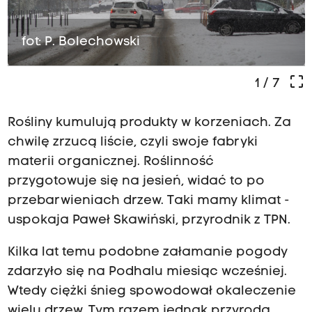
fot: P. Bolechowski
crop_free
1
/ 7
Rośliny kumulują produkty w korzeniach. Za
chwilę zrzucą liście, czyli swoje fabryki
materii organicznej. Roślinność
przygotowuje się na jesień, widać to po
przebarwieniach drzew. Taki mamy klimat -
uspokaja Paweł Skawiński, przyrodnik z TPN.
Kilka lat temu podobne załamanie pogody
zdarzyło się na Podhalu miesiąc wcześniej.
Wtedy ciężki śnieg spowodował okaleczenie
wielu drzew. Tym razem jednak przyroda