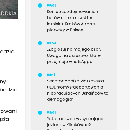
09:01
Koniec ze zdejmowaniem
butów na krakowskim
lotnisku. Kraków Airport
pierwszy w Polsce
08:54
„Zagłosuj na mojego psa”.
będzie
Uwaga na oszustwo, które
przejmuje WhatsAppa
08:15
iny
Senator Monika Piątkowska
(KO): "Pomysł deportowania
 będzie
niepracujących Ukraińców to
demagogia"
rowani
08:01
ęzła
Jak uratować wysychające
jezioro w Klimkówce?