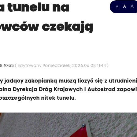
 tunelu na
A
A
A
owców czekają
8 10:55
( Edytowany Poniedziałek, 2026.06.08 11:44 )
cy jadący zakopianką muszą liczyć się z utrudnien
alna Dyrekcja Dróg Krajowych i Autostrad zapow
szczególnych nitek tunelu.