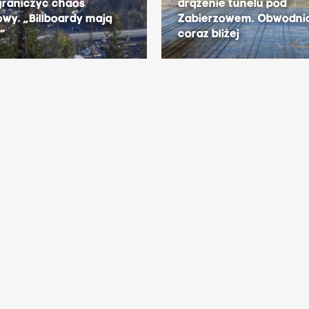
graniczyć chaos
drążenie tunelu pod
wy. „Billboardy mają
Zabierzowem. Obwodni
”
coraz bliżej