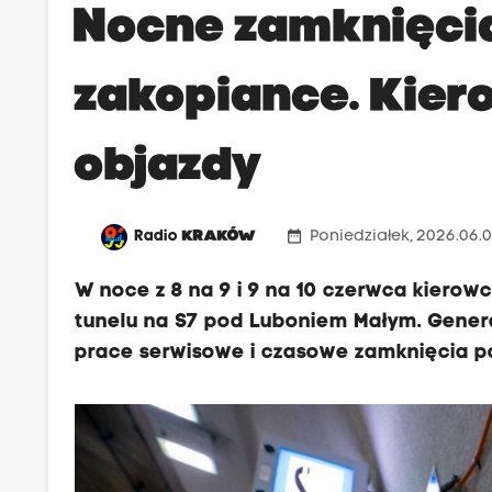
r
Nocne zamknięcia
z
e
zakopiance. Kier
z
d
objazdy
w
i
e
date_range
Radio
KRAKÓW
Poniedziałek, 2026.06.0
n
a
W noce z 8 na 9 i 9 na 10 czerwca kierow
j
tunelu na S7 pod Luboniem Małym. Gener
b
prace serwisowe i czasowe zamknięcia po
l
i
ż
s