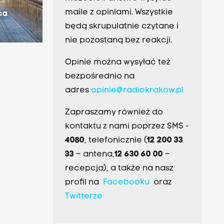
maile z opiniami. Wszystkie
ca
będą skrupulatnie czytane i
nie pozostaną bez reakcji.
Opinie można wysyłać też
bezpośrednio na
adres
opinie@radiokrakow.pl
Zapraszamy również do
kontaktu z nami poprzez SMS -
4080
, telefonicznie (
12 200 33
33
– antena,
12 630 60 00
–
recepcja), a także na nasz
profil na
Facebooku
oraz
Twitterze