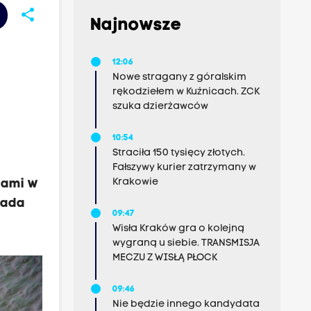
share
Najnowsze
12:06
Nowe stragany z góralskim
rękodziełem w Kuźnicach. ZCK
szuka dzierżawców
10:54
Straciła 150 tysięcy złotych.
Fałszywy kurier zatrzymany w
Krakowie
iami w
iada
09:47
Wisła Kraków gra o kolejną
wygraną u siebie. TRANSMISJA
MECZU Z WISŁĄ PŁOCK
09:46
Nie będzie innego kandydata