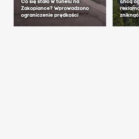
Co się stało w tunelu na
chcą o
M
Zakopiance? Wprowadzono
reklamo
a
ograniczenie prędkości
zniknąć
ł
y
m
.
G
e
n
e
r
a
l
n
a
D