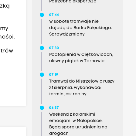
Potrzebna ekspertyza
dzką
07:44
W sobotę tramwaje nie
emy
dojadą do Borku Fałęckiego.
Sprawdź zmiany
ności.
07:30
etrów
Podtopienia w Ciężkowicach,
ulewny piątek w Tarnowie
07:19
Tramwaj do Mistrzejowic ruszy
31 sierpnia. Wykonawca:
termin jest realny
06:57
Weekend z kolarskimi
emocjami w Małopolsce.
Będą spore utrudnienia na
drogach