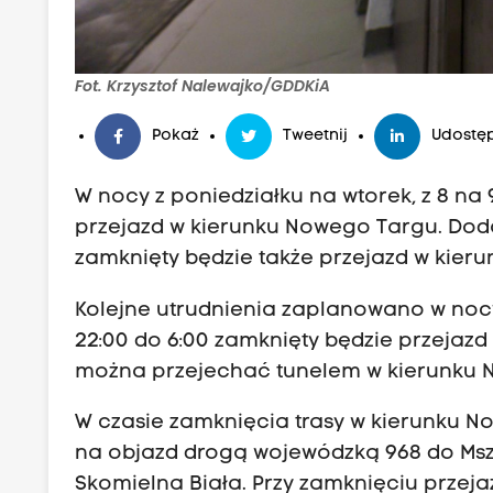
d
ą
c
Fot. Krzysztof Nalewajko/GDDKiA
y
z
Pokaż
Tweetnij
Udostęp
a
W nocy z poniedziałku na wtorek, z 8 na
k
przejazd w kierunku Nowego Targu. Dodat
o
zamknięty będzie także przejazd w kier
p
i
Kolejne utrudnienia zaplanowano w nocy
a
22:00 do 6:00 zamknięty będzie przejazd 
n
można przejechać tunelem w kierunku 
k
ą
W czasie zamknięcia trasy w kierunku N
m
na objazd drogą wojewódzką 968 do Msz
u
Skomielna Biała. Przy zamknięciu przej