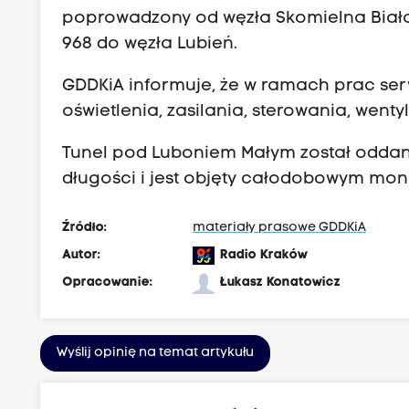
s
poprowadzony od węzła Skomielna Biała
z
968 do węzła Lubień.
ą
GDDKiA informuje, że w ramach prac se
l
oświetlenia, zasilania, sterowania, wentyl
i
c
Tunel pod Luboniem Małym został oddany
z
długości i jest objęty całodobowym mon
y
ć
Źródło:
materiały prasowe GDDKiA
s
Autor:
Radio Kraków
i
Opracowanie:
Łukasz Konatowicz
ę
z
u
Wyślij opinię na temat artykułu
t
r