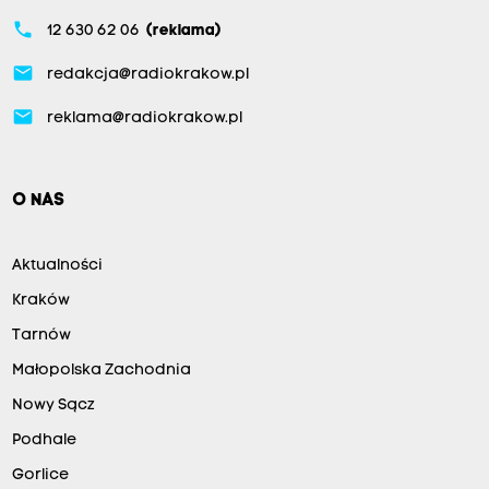
phone
12 630 62 06
(reklama)
email
redakcja@radiokrakow.pl
email
reklama@radiokrakow.pl
O NAS
Aktualności
Kraków
Tarnów
Małopolska Zachodnia
Nowy Sącz
Podhale
Gorlice