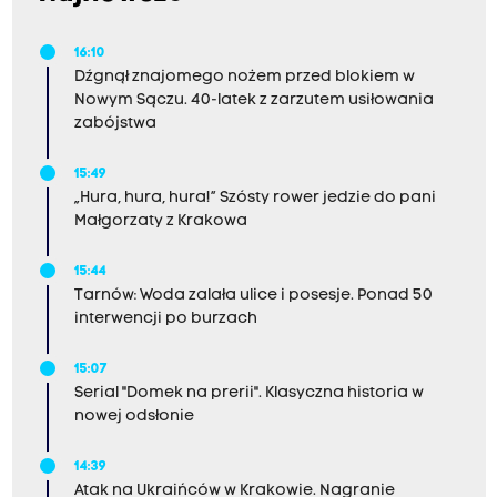
16:10
Dźgnął znajomego nożem przed blokiem w
Nowym Sączu. 40-latek z zarzutem usiłowania
zabójstwa
15:49
„Hura, hura, hura!” Szósty rower jedzie do pani
Małgorzaty z Krakowa
15:44
Tarnów: Woda zalała ulice i posesje. Ponad 50
interwencji po burzach
15:07
Serial "Domek na prerii". Klasyczna historia w
nowej odsłonie
14:39
Atak na Ukraińców w Krakowie. Nagranie