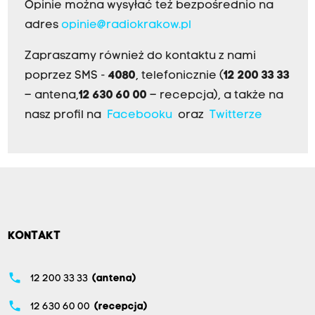
Opinie można wysyłać też bezpośrednio na
adres
opinie@radiokrakow.pl
Zapraszamy również do kontaktu z nami
poprzez SMS -
4080
, telefonicznie (
12 200 33 33
– antena,
12 630 60 00
– recepcja), a także na
nasz profil na
Facebooku
oraz
Twitterze
KONTAKT
phone
12 200 33 33
(antena)
phone
12 630 60 00
(recepcja)