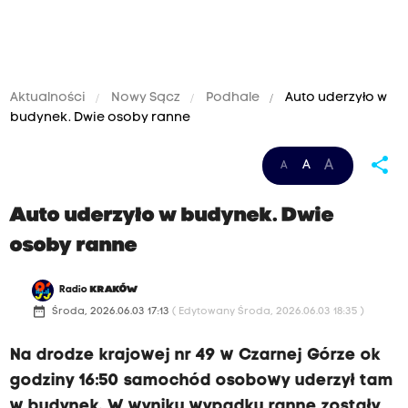
Aktualności
Nowy Sącz
Podhale
Auto uderzyło w
budynek. Dwie osoby ranne
share
A
A
A
Auto uderzyło w budynek. Dwie
osoby ranne
Radio
KRAKÓW
date_range
Środa, 2026.06.03 17:13
( Edytowany Środa, 2026.06.03 18:35 )
Na drodze krajowej nr 49 w Czarnej Górze ok
godziny 16:50 samochód osobowy uderzył tam
w budynek. W wyniku wypadku ranne zostały