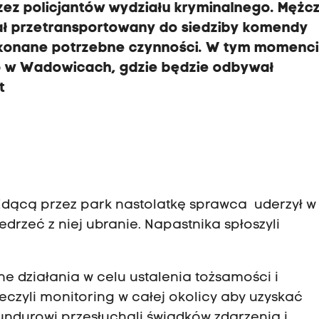
przez policjantów wydziału kryminalnego. Mężc
stał przetransportowany do siedziby komendy
ykonane potrzebne czynności. W tym momenci
 w Wadowicach, gdzie będzie odbywał
t
 Idącą przez park nastolatkę sprawca uderzył w 
edrzeć z niej ubranie. Napastnika spłoszyli
ne działania w celu ustalenia tożsamości i
eczyli monitoring w całej okolicy aby uzyskać
ndurowi przesłuchali świadków zdarzenia i