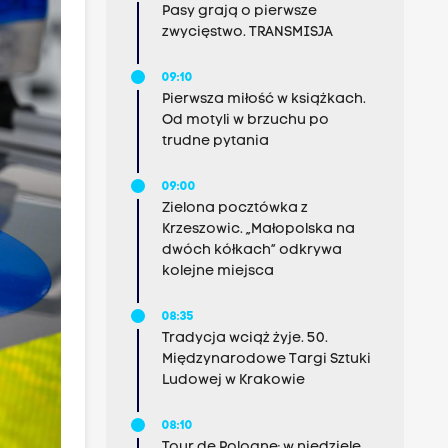
Pasy grają o pierwsze
zwycięstwo. TRANSMISJA
09:10
Pierwsza miłość w książkach.
Od motyli w brzuchu po
trudne pytania
09:00
Zielona pocztówka z
Krzeszowic. „Małopolska na
dwóch kółkach” odkrywa
kolejne miejsca
08:35
Tradycja wciąż żyje. 50.
Międzynarodowe Targi Sztuki
Ludowej w Krakowie
08:10
Tour de Pologne: w niedzielę