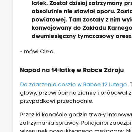
latek. Został dzisiaj zatrzymany 
absolutnie nie stawiał oporu. Zo
powiatowej. Tam zostały z nim w
konwojowany do Zakładu Karnego
dwumiesięczny tymczasowy aresz
- mówi Cisło.
Napad na 14-latkę w Rabce Zdroju
Do zdarzenia doszło w Rabce 12 lutego
.
głowy, przewrócił na ziemię i próbował z
przypadkowi przechodnie.
Przez kilkanaście godzin trwały intensyw
zatrzymania sprawcy. Policjanci zabezpi
wizerunek poszukiwanego mężczyzny. Mu