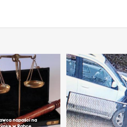
rawca napaści na
zynkę w Rabce