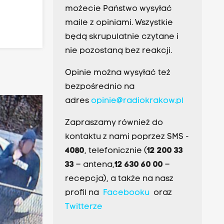
możecie Państwo wysyłać
maile z opiniami. Wszystkie
będą skrupulatnie czytane i
nie pozostaną bez reakcji.
Opinie można wysyłać też
bezpośrednio na
adres
opinie@radiokrakow.pl
Zapraszamy również do
kontaktu z nami poprzez SMS -
4080
, telefonicznie (
12 200 33
33
– antena,
12 630 60 00
–
recepcja), a także na nasz
profil na
Facebooku
oraz
Twitterze