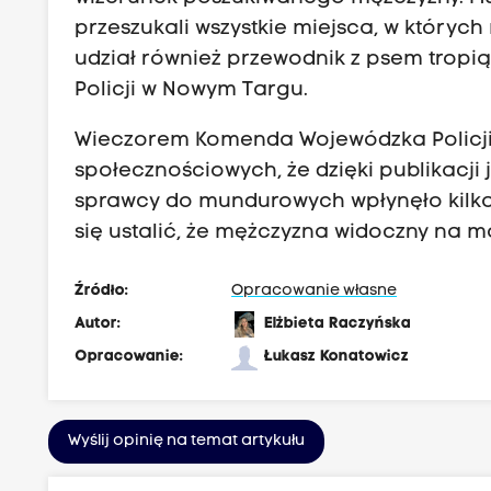
przeszukali wszystkie miejsca, w któryc
udział również przewodnik z psem tropi
Policji w Nowym Targu.
Wieczorem Komenda Wojewódzka Policj
społecznościowych, że dzięki publikacji 
sprawcy do mundurowych wpłynęło kilka 
się ustalić, że mężczyzna widoczny na mo
Źródło:
Opracowanie własne
Autor:
Elżbieta Raczyńska
Opracowanie:
Łukasz Konatowicz
Wyślij opinię na temat artykułu