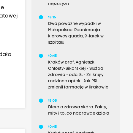
mężczyzn
ze
iatowej
18:15
Dwa poważne wypadki w
Małopolsce. Reanimacja
kierowcy quada, 9-latek w
szpitalu
udało
10:45
Kraków prof. Agnieszki
Chłosty-Sikorskiej - Służba
zdrowia - odc. 8. - Zniknęły
rodzinne apteki. Jak PRL
zmienił farmację w Krakowie
15:05
Dieta a zdrowa skóra. Fakty,
mity i to, co naprawdę działa
10:45