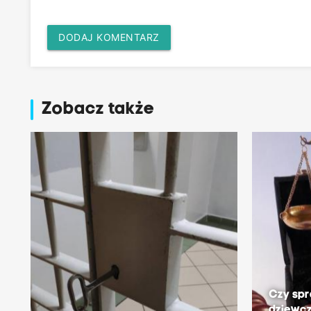
DODAJ KOMENTARZ
Zobacz także
Czy sp
dziewc