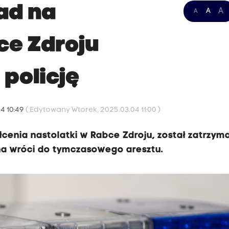
ad na
A
A
A
ce Zdroju
policję
4 10:49
( Edytowany Wtorek, 2025.03.04 11:00 )
ałcenia nastolatki w Rabce Zdroju, został zatrzym
na wróci do tymczasowego aresztu.