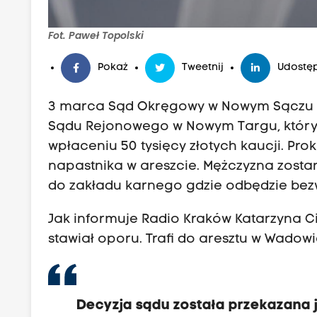
Fot. Paweł Topolski
Pokaż
Tweetnij
Udostęp
3 marca Sąd Okręgowy w Nowym Sączu ro
Sądu Rejonowego w Nowym Targu, który 
wpłaceniu 50 tysięcy złotych kaucji. P
napastnika w areszcie. Mężczyzna zost
do zakładu karnego gdzie odbędzie bez
Jak informuje Radio Kraków Katarzyna Ci
stawiał oporu. Trafi do aresztu w Wadow
Decyzja sądu została przekazana je