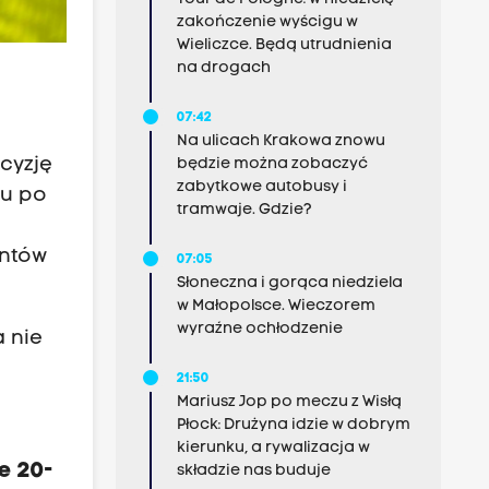
zakończenie wyścigu w
Wieliczce. Będą utrudnienia
na drogach
07:42
Na ulicach Krakowa znowu
cyzję
będzie można zobaczyć
zabytkowe autobusy i
tu po
tramwaje. Gdzie?
antów
07:05
Słoneczna i gorąca niedziela
w Małopolsce. Wieczorem
wyraźne ochłodzenie
a nie
21:50
Mariusz Jop po meczu z Wisłą
Płock: Drużyna idzie w dobrym
kierunku, a rywalizacja w
e 20-
składzie nas buduje