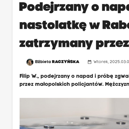
Podejrzany o nap
nastolatkę w Rab
zatrzymany przez 
date_range
Elżbieta
RACZYŃSKA
Wtorek, 2025.03.0
Filip W., podejrzany o napad i próbę zgw
przez małopolskich policjantów. Mężczyz