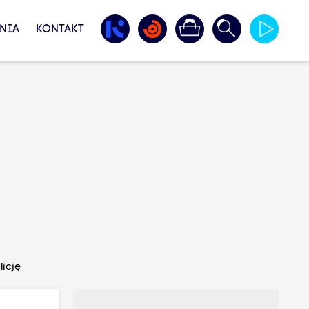
NIA
KONTAKT
icję