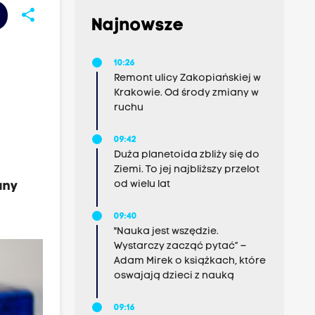
share
Najnowsze
10:26
Remont ulicy Zakopiańskiej w
Krakowie. Od środy zmiany w
ruchu
09:42
Duża planetoida zbliży się do
Ziemi. To jej najbliższy przelot
od wielu lat
any
09:40
"Nauka jest wszędzie.
Wystarczy zacząć pytać” –
Adam Mirek o książkach, które
oswajają dzieci z nauką
09:16