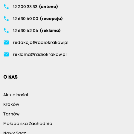
phone
12 200 33 33
(antena)
phone
12 630 60 00
(recepcja)
phone
12 630 62 06
(reklama)
email
redakcja@radiokrakow.pl
email
reklama@radiokrakow.pl
O NAS
Aktualności
Kraków
Tarnów
Małopolska Zachodnia
Nowy Sącz