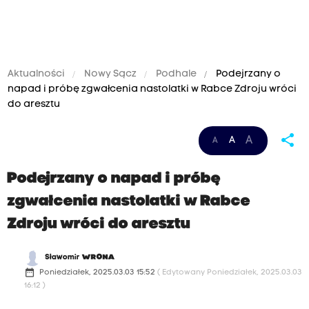
Aktualności
Nowy Sącz
Podhale
Podejrzany o
napad i próbę zgwałcenia nastolatki w Rabce Zdroju wróci
do aresztu
share
A
A
A
Podejrzany o napad i próbę
zgwałcenia nastolatki w Rabce
Zdroju wróci do aresztu
Sławomir
WRONA
date_range
Poniedziałek, 2025.03.03 15:52
( Edytowany Poniedziałek, 2025.03.03
16:12 )