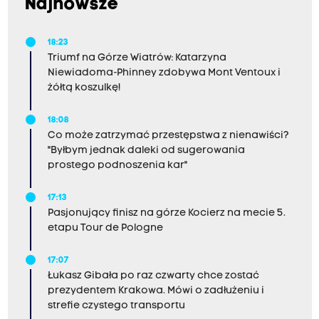
Najnowsze
18:23
Triumf na Górze Wiatrów: Katarzyna
Niewiadoma-Phinney zdobywa Mont Ventoux i
żółtą koszulkę!
18:08
Co może zatrzymać przestępstwa z nienawiści?
"Byłbym jednak daleki od sugerowania
prostego podnoszenia kar"
17:13
Pasjonujący finisz na górze Kocierz na mecie 5.
etapu Tour de Pologne
17:07
Łukasz Gibała po raz czwarty chce zostać
prezydentem Krakowa. Mówi o zadłużeniu i
strefie czystego transportu