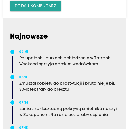
DODAJ KOMENTARZ
Najnowsze
08:45
Po upałach i burzach ochłodzenie w Tatrach.
Weekend sprzyja górskim wędrówkom
08:11
Zmuszał kobiety do prostytucji i brutalnie je bił.
30-latek trafił do aresztu
07:36
Łania z zakleszczoną pokrywą śmietnika na szyi
w Zakopanem. Na razie bez próby uśpienia
07:15