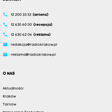
phone
12 200 33 33
(antena)
phone
12 630 60 00
(recepcja)
phone
12 630 62 06
(reklama)
email
redakcja@radiokrakow.pl
email
reklama@radiokrakow.pl
O NAS
Aktualności
Kraków
Tarnów