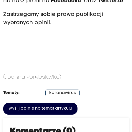
na nasz profil na
Facebooku
oraz
Twitterze
.
Zastrzegamy sobie prawo publikacji
wybranych opinii.
(Joanna Porębska/ko)
Tematy:
koronawirus
Wyślij opinię na temat artykułu
Komentarze (0)