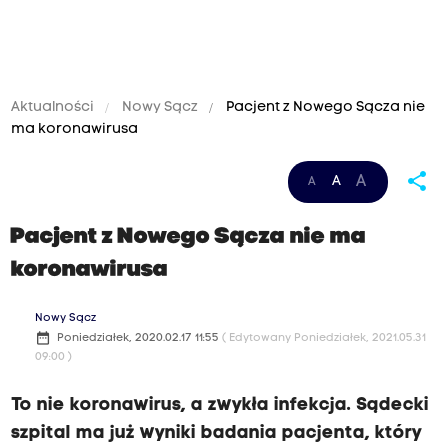
Aktualności
Nowy Sącz
Pacjent z Nowego Sącza nie
ma koronawirusa
share
A
A
A
Pacjent z Nowego Sącza nie ma
koronawirusa
Nowy Sącz
date_range
Poniedziałek, 2020.02.17 11:55
( Edytowany Poniedziałek, 2021.05.31
09:00 )
To nie koronawirus, a zwykła infekcja. Sądecki
szpital ma już wyniki badania pacjenta, który