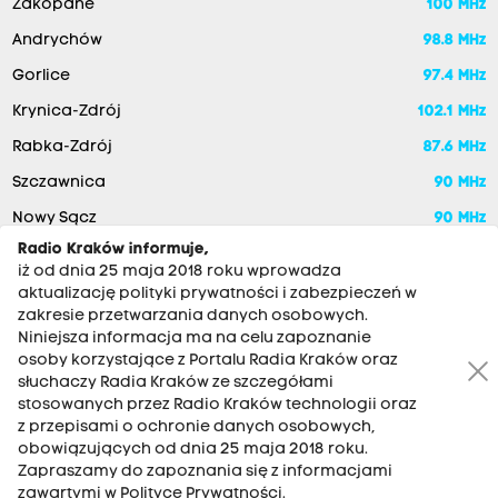
Zakopane
100 MHz
Andrychów
98.8 MHz
Gorlice
97.4 MHz
Krynica-Zdrój
102.1 MHz
Rabka-Zdrój
87.6 MHz
Szczawnica
90 MHz
Nowy Sącz
90 MHz
Radio Kraków informuje,
iż od dnia 25 maja 2018 roku wprowadza
aktualizację polityki prywatności i zabezpieczeń w
zakresie przetwarzania danych osobowych.
Niniejsza informacja ma na celu zapoznanie
osoby korzystające z Portalu Radia Kraków oraz
słuchaczy Radia Kraków ze szczegółami
stosowanych przez Radio Kraków technologii oraz
RADIO KRAKÓW SA. Aleja Juliusza Słowackiego 22, 30-007
z przepisami o ochronie danych osobowych,
Kraków
obowiązujących od dnia 25 maja 2018 roku.
Antena: 12 200 33 33
Zapraszamy do zapoznania się z informacjami
zawartymi w Polityce Prywatności.