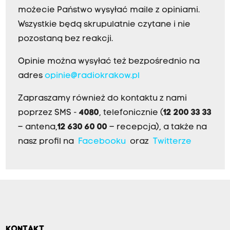
możecie Państwo wysyłać maile z opiniami.
Wszystkie będą skrupulatnie czytane i nie
pozostaną bez reakcji.
Opinie można wysyłać też bezpośrednio na
adres
opinie@radiokrakow.pl
Zapraszamy również do kontaktu z nami
poprzez SMS -
4080
, telefonicznie (
12 200 33 33
– antena,
12 630 60 00
– recepcja), a także na
nasz profil na
Facebooku
oraz
Twitterze
KONTAKT