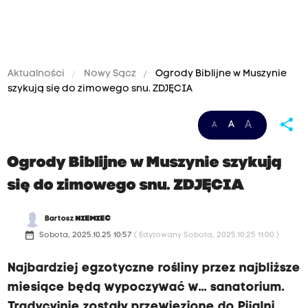
Aktualności
Nowy Sącz
Ogrody Biblijne w Muszynie
szykują się do zimowego snu. ZDJĘCIA
share
A
A
A
Ogrody Biblijne w Muszynie szykują
się do zimowego snu. ZDJĘCIA
Bartosz
NIEMIEC
date_range
Sobota, 2025.10.25 10:57
( Edytowany Sobota, 2025.10.25 11:00 )
Najbardziej egzotyczne rośliny przez najbliższe
miesiące będą wypoczywać w... sanatorium.
Tradycyjnie zostały przewiezione do Pijalni