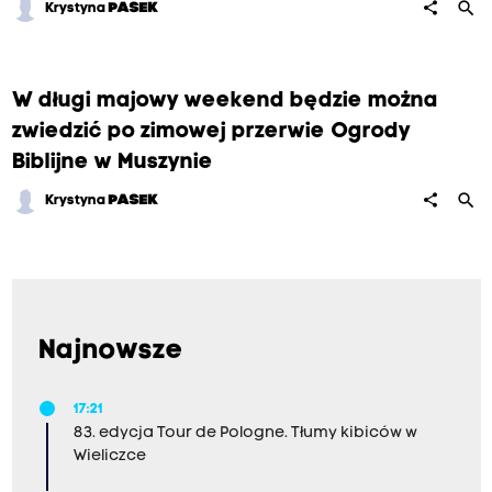
search
share
Krystyna
PASEK
W długi majowy weekend będzie można
zwiedzić po zimowej przerwie Ogrody
Biblijne w Muszynie
search
share
Krystyna
PASEK
Najnowsze
17:21
83. edycja Tour de Pologne. Tłumy kibiców w
Wieliczce