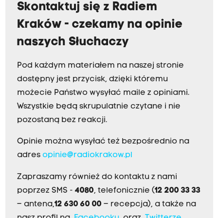
Skontaktuj się z Radiem
Kraków - czekamy na opinie
naszych Słuchaczy
Pod każdym materiałem na naszej stronie
dostępny jest przycisk, dzięki któremu
możecie Państwo wysyłać maile z opiniami.
Wszystkie będą skrupulatnie czytane i nie
pozostaną bez reakcji.
Opinie można wysyłać też bezpośrednio na
adres
opinie@radiokrakow.pl
Zapraszamy również do kontaktu z nami
poprzez SMS -
4080
, telefonicznie (
12 200 33 33
– antena,
12 630 60 00
– recepcja), a także na
nasz profil na
Facebooku
oraz
Twitterze