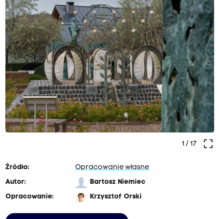
crop_free
1
/ 17
Źródło:
Opracowanie własne
Autor:
Bartosz Niemiec
Opracowanie:
Krzysztof Orski