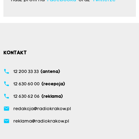
KONTAKT
phone
12 200 33 33
(antena)
phone
12 630 60 00
(recepcja)
phone
12 630 62 06
(reklama)
email
redakcja@radiokrakow.pl
email
reklama@radiokrakow.pl