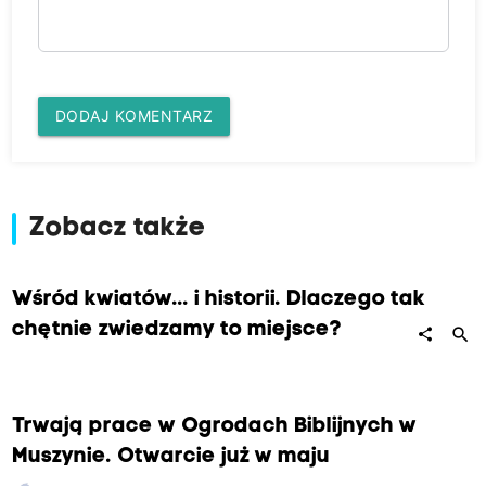
DODAJ KOMENTARZ
Zobacz także
Wśród kwiatów... i historii. Dlaczego tak
chętnie zwiedzamy to miejsce?
search
share
Trwają prace w Ogrodach Biblijnych w
Muszynie. Otwarcie już w maju