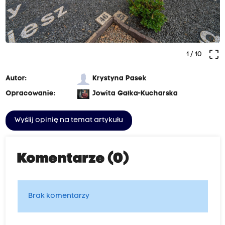
crop_free
1
/ 10
Autor:
Krystyna Pasek
Opracowanie:
Jowita Gałka-Kucharska
Wyślij opinię na temat artykułu
Komentarze (0)
Brak komentarzy