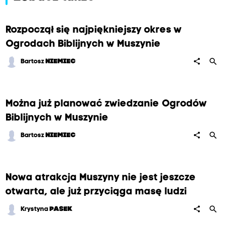
Rozpoczął się najpiękniejszy okres w
Ogrodach Biblijnych w Muszynie
search
share
Bartosz
NIEMIEC
Można już planować zwiedzanie Ogrodów
Biblijnych w Muszynie
search
share
Bartosz
NIEMIEC
Nowa atrakcja Muszyny nie jest jeszcze
otwarta, ale już przyciąga masę ludzi
search
share
Krystyna
PASEK