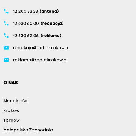
phone
12 200 33 33
(antena)
phone
12 630 60 00
(recepcja)
phone
12 630 62 06
(reklama)
email
redakcja@radiokrakow.pl
email
reklama@radiokrakow.pl
O NAS
Aktualności
Kraków
Tarnów
Małopolska Zachodnia