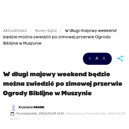
Aktualności
Nowy Sącz
W długi majowy weekend
będzie można zwiedzić po zimowej przerwie Ogrody
Biblijne w Muszynie
share
A
A
A
W długi majowy weekend będzie
można zwiedzić po zimowej przerwie
Ogrody Biblijne w Muszynie
Krystyna
PASEK
date_range
Poniedziałek, 2024.04.29 13:01
( Edytowany Poniedziałek, 2024.04.29
14:31 )