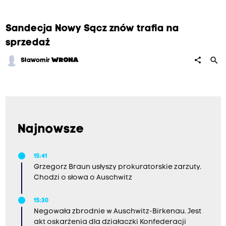
Sandecja Nowy Sącz znów trafia na
sprzedaż
search
share
Sławomir
WRONA
Najnowsze
15:41
Grzegorz Braun usłyszy prokuratorskie zarzuty.
Chodzi o słowa o Auschwitz
15:30
Negowała zbrodnie w Auschwitz-Birkenau. Jest
akt oskarżenia dla działaczki Konfederacji