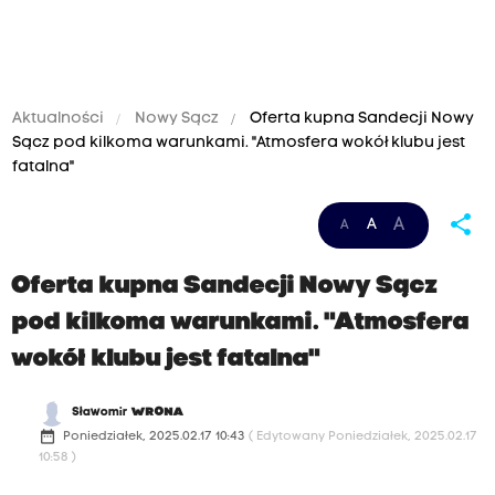
Aktualności
Nowy Sącz
Oferta kupna Sandecji Nowy
Sącz pod kilkoma warunkami. "Atmosfera wokół klubu jest
fatalna"
share
A
A
A
Oferta kupna Sandecji Nowy Sącz
pod kilkoma warunkami. "Atmosfera
wokół klubu jest fatalna"
Sławomir
WRONA
date_range
Poniedziałek, 2025.02.17 10:43
( Edytowany Poniedziałek, 2025.02.17
10:58 )