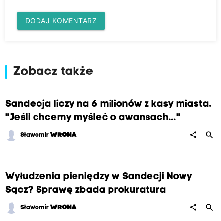
DODAJ KOMENTARZ
Zobacz także
Sandecja liczy na 6 milionów z kasy miasta.
"Jeśli chcemy myśleć o awansach..."
search
share
Sławomir
WRONA
Wyłudzenia pieniędzy w Sandecji Nowy
Sącz? Sprawę zbada prokuratura
search
share
Sławomir
WRONA