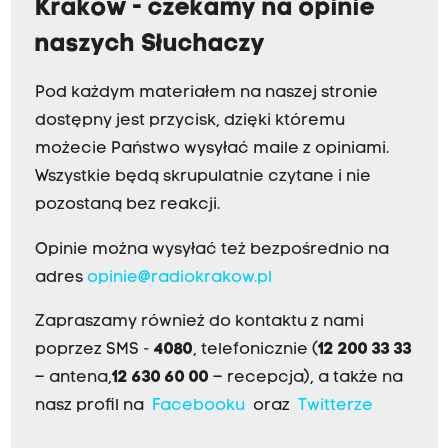
Kraków - czekamy na opinie
naszych Słuchaczy
Pod każdym materiałem na naszej stronie
dostępny jest przycisk, dzięki któremu
możecie Państwo wysyłać maile z opiniami.
Wszystkie będą skrupulatnie czytane i nie
pozostaną bez reakcji.
Opinie można wysyłać też bezpośrednio na
adres
opinie@radiokrakow.pl
Zapraszamy również do kontaktu z nami
poprzez SMS -
4080
, telefonicznie (
12 200 33 33
– antena,
12 630 60 00
– recepcja), a także na
nasz profil na
Facebooku
oraz
Twitterze