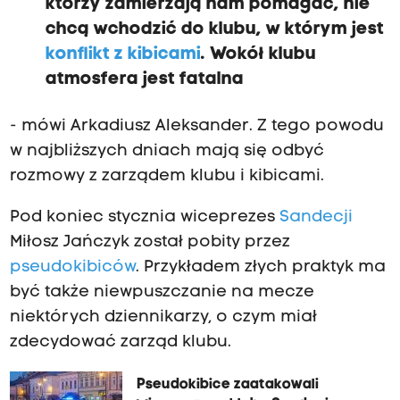
którzy zamierzają nam pomagać, nie
chcą wchodzić do klubu, w którym jest
konflikt z kibicami
. Wokół klubu
atmosfera jest fatalna
- mówi Arkadiusz Aleksander. Z tego powodu
w najbliższych dniach mają się odbyć
rozmowy z zarządem klubu i kibicami.
Pod koniec stycznia wiceprezes
Sandecji
Miłosz Jańczyk został pobity przez
pseudokibiców
. Przykładem złych praktyk ma
być także niewpuszczanie na mecze
niektórych dziennikarzy, o czym miał
zdecydować zarząd klubu.
Pseudokibice zaatakowali