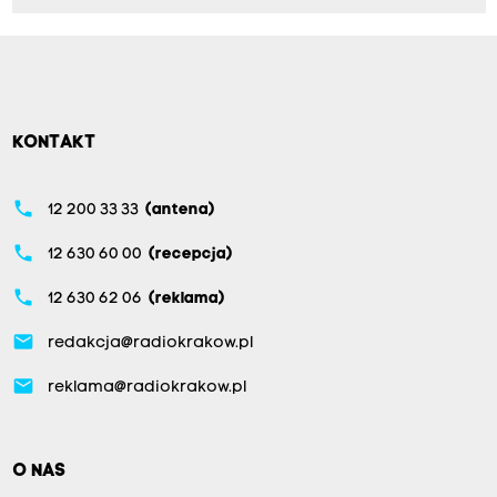
KONTAKT
phone
12 200 33 33
(antena)
phone
12 630 60 00
(recepcja)
phone
12 630 62 06
(reklama)
email
redakcja@radiokrakow.pl
email
reklama@radiokrakow.pl
O NAS