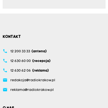
KONTAKT
phone
12 200 33 33
(antena)
phone
12 630 60 00
(recepcja)
phone
12 630 62 06
(reklama)
email
redakcja@radiokrakow.pl
email
reklama@radiokrakow.pl