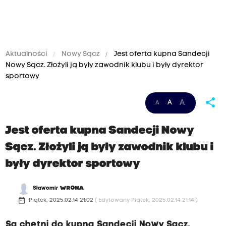
Aktualności
Nowy Sącz
Jest oferta kupna Sandecji
Nowy Sącz. Złożyli ją były zawodnik klubu i były dyrektor
sportowy
share
A
A
A
Jest oferta kupna Sandecji Nowy
Sącz. Złożyli ją były zawodnik klubu i
były dyrektor sportowy
Sławomir
WRONA
date_range
Piątek, 2025.02.14 21:02
( Edytowany Piątek, 2025.02.14 21:14 )
Są chętni do kupna Sandecji Nowy Sącz.