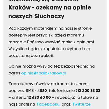
Kraków - czekamy na opinie
naszych Słuchaczy
Pod każdym materiałem na naszej stronie
dostępny jest przycisk, dzięki któremu
możecie Państwo wysyłać maile z opiniami.
Wszystkie będą skrupulatnie czytane i nie
pozostaną bez reakcji.
Opinie można wysyłać też bezpośrednio na
adres
opinie@radiokrakow.pl
Zapraszamy również do kontaktu z nami
poprzez SMS -
4080
, telefonicznie (
12 200 33 33
– antena,
12 630 60 00
– recepcja), a także na
nasz profil na
Facebooku
oraz
Twitterze