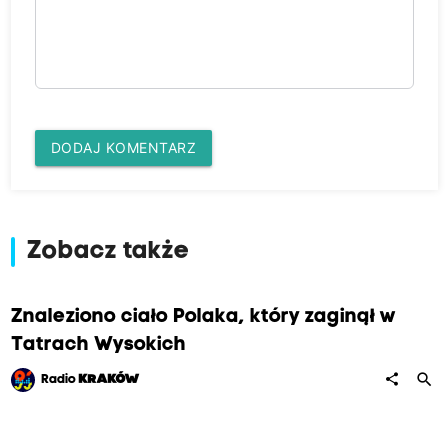
DODAJ KOMENTARZ
Zobacz także
Znaleziono ciało Polaka, który zaginął w
Tatrach Wysokich
search
share
Radio
KRAKÓW