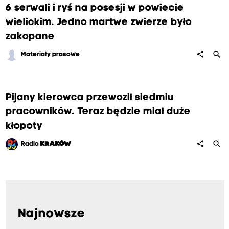
6 serwali i ryś na posesji w powiecie
wielickim. Jedno martwe zwierze było
zakopane
search
share
Materiały prasowe
Pijany kierowca przewoził siedmiu
pracowników. Teraz będzie miał duże
kłopoty
search
share
Radio
KRAKÓW
Najnowsze