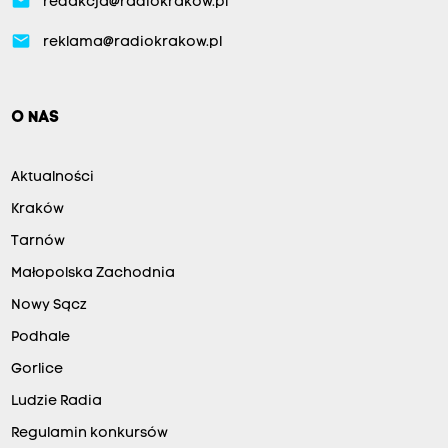
email
redakcja@radiokrakow.pl
email
reklama@radiokrakow.pl
O NAS
Aktualności
Kraków
Tarnów
Małopolska Zachodnia
Nowy Sącz
Podhale
Gorlice
Ludzie Radia
Regulamin konkursów