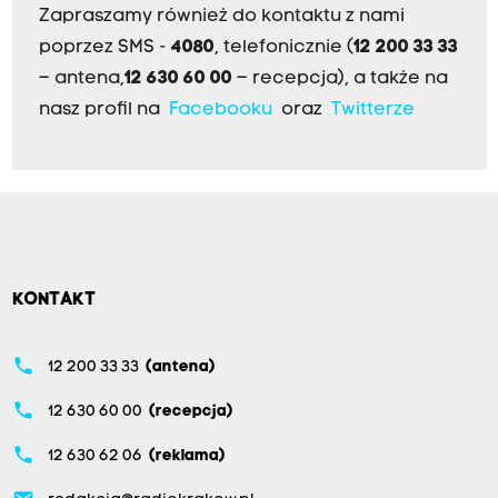
Zapraszamy również do kontaktu z nami
poprzez SMS -
4080
, telefonicznie (
12 200 33 33
– antena,
12 630 60 00
– recepcja), a także na
nasz profil na
Facebooku
oraz
Twitterze
KONTAKT
phone
12 200 33 33
(antena)
phone
12 630 60 00
(recepcja)
phone
12 630 62 06
(reklama)