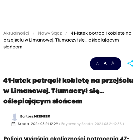
Aktualności
Nowy Sącz
41-latek potrącił kobietę na
przejściu w Limanowej. Tłumaczył się... oślepiającym
słońcem
share
A
A
A
41-latek potrącił kobietę na przejściu
w Limanowej. Tłumaczył się...
oślepiającym słońcem
Bartosz
NIEMIEC
date_range
Środa, 2024.08.21 12:29
( Edytowany Środa, 2024.08.21 12:33 )
Policja wyjaśnia okoliczności potrącenia 47-