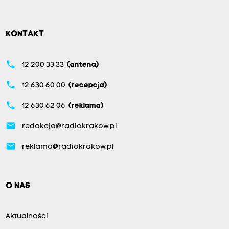
KONTAKT
phone
12 200 33 33
(antena)
phone
12 630 60 00
(recepcja)
phone
12 630 62 06
(reklama)
email
redakcja@radiokrakow.pl
email
reklama@radiokrakow.pl
O NAS
Aktualności