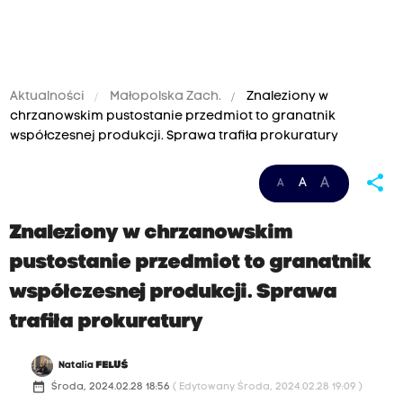
Aktualności
Małopolska Zach.
Znaleziony w
chrzanowskim pustostanie przedmiot to granatnik
współczesnej produkcji. Sprawa trafiła prokuratury
share
A
A
A
Znaleziony w chrzanowskim
pustostanie przedmiot to granatnik
współczesnej produkcji. Sprawa
trafiła prokuratury
Natalia
FELUŚ
date_range
Środa, 2024.02.28 18:56
( Edytowany Środa, 2024.02.28 19:09 )