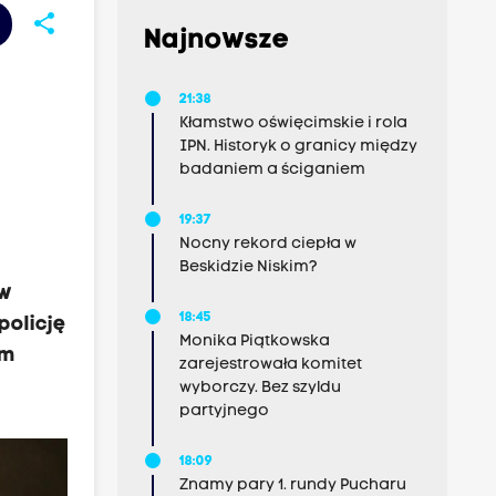
share
Najnowsze
21:38
Kłamstwo oświęcimskie i rola
IPN. Historyk o granicy między
badaniem a ściganiem
19:37
Nocny rekord ciepła w
Beskidzie Niskim?
 w
18:45
policję
Monika Piątkowska
rm
zarejestrowała komitet
wyborczy. Bez szyldu
partyjnego
18:09
Znamy pary 1. rundy Pucharu