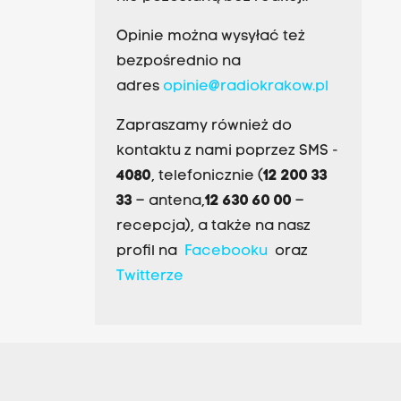
Opinie można wysyłać też
bezpośrednio na
adres
opinie@radiokrakow.pl
Zapraszamy również do
kontaktu z nami poprzez SMS -
4080
, telefonicznie (
12 200 33
33
– antena,
12 630 60 00
–
recepcja), a także na nasz
profil na
Facebooku
oraz
Twitterze