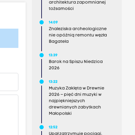
architektura zapomnianej
tożsamości
14:09
Znaleziska archeologiczne
nie opóźnią remontu węzła
Bagatela
13:39
Barok na Spiszu Niedzica
2026
13:22
Muzyka Zaklęta w Drewnie
2026 – pięć dni muzyki w
najpiękniejszych
drewnianych zabytkach
Małopolski
12:52
Upał zatrzymuje pociągi.