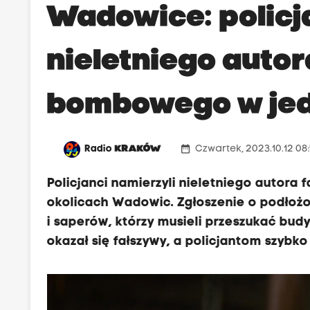
Wadowice: policj
nieletniego auto
bombowego w jedn
date_range
Radio
KRAKÓW
Czwartek, 2023.10.12 08
Policjanci namierzyli nieletniego autor
okolicach Wadowic. Zgłoszenie o podłożo
i saperów, którzy musieli przeszukać bu
okazał się fałszywy, a policjantom szybko