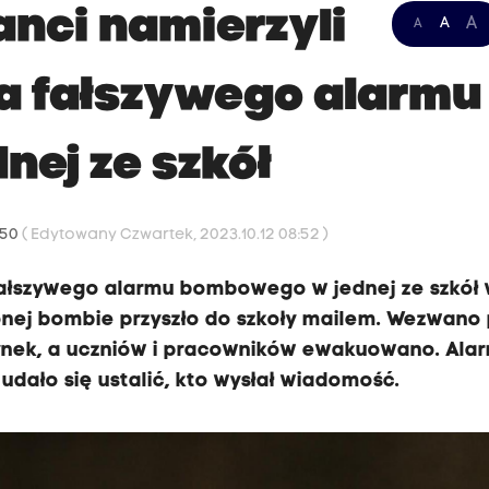
anci namierzyli
A
A
A
ra fałszywego alarmu
ej ze szkół
:50
( Edytowany Czwartek, 2023.10.12 08:52 )
a fałszywego alarmu bombowego w jednej ze szkół
nej bombie przyszło do szkoły mailem. Wezwano 
dynek, a uczniów i pracowników ewakuowano. Ala
 udało się ustalić, kto wysłał wiadomość.