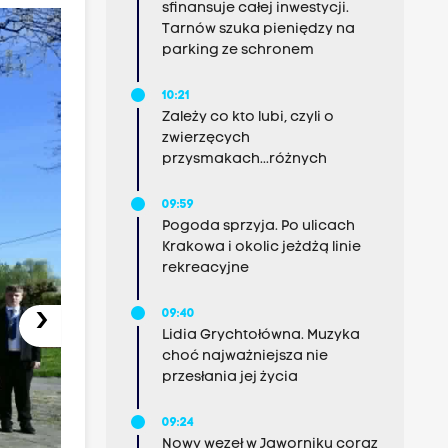
sfinansuje całej inwestycji.
Tarnów szuka pieniędzy na
parking ze schronem
10:21
Zależy co kto lubi, czyli o
zwierzęcych
przysmakach...różnych
09:59
Pogoda sprzyja. Po ulicach
Krakowa i okolic jeżdżą linie
rekreacyjne
›
09:40
Lidia Grychtołówna. Muzyka
choć najważniejsza nie
przesłania jej życia
09:24
Nowy węzeł w Jaworniku coraz