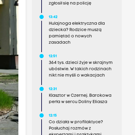
zgłosił się na policję
13:42
Hulajnoga elektryczna dla
dziecka? Rodzice muszą
pamiętać o nowych
zasadach
12:51
364 tys. dzieci żyje w skrajnym
ubóstwie. W takich rodzinach
nikt nie myśli o wakacjach
12:31
Klasztor w Czernej. Barokowa
perła w sercu Doliny Eliasza
12:15
Co działa w profilaktyce?
Posłuchaj rozmów z
ekspertami i praktykami