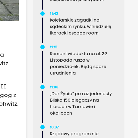
11:43
Kolejarskie zagadki na
sądeckim rynku. W niedzielę
literacki escape room
11:15
Remont wiaduktu na al. 29
wa
Listopada rusza w
itz
poniedziałek. Będą spore
utrudnienia
 II
11:08
„Dar Życia” po raz jedenasty.
agog z
Blisko 150 biegaczy na
chwitz.
trasach w Tarnowie i
okolicach
10:37
Rządowy program nie