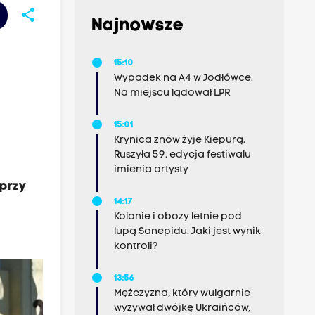
share
Najnowsze
15:10
Wypadek na A4 w Jodłówce.
Na miejscu lądował LPR
15:01
Krynica znów żyje Kiepurą.
Ruszyła 59. edycja festiwalu
imienia artysty
przy
14:17
Kolonie i obozy letnie pod
lupą Sanepidu. Jaki jest wynik
kontroli?
13:56
Mężczyzna, który wulgarnie
wyzywał dwójkę Ukraińców,