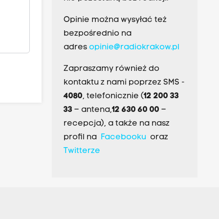
Opinie można wysyłać też
bezpośrednio na
adres
opinie@radiokrakow.pl
Zapraszamy również do
kontaktu z nami poprzez SMS -
4080
, telefonicznie (
12 200 33
33
– antena,
12 630 60 00
–
recepcja), a także na nasz
profil na
Facebooku
oraz
Twitterze