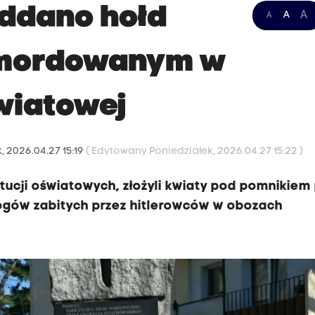
ddano hołd
A
A
A
amordowanym w
światowej
, 2026.04.27 15:19
( Edytowany Poniedziałek, 2026.04.27 15:22 )
ytucji oświatowych, złożyli kwiaty pod pomnikiem 
gogów zabitych przez hitlerowców w obozach