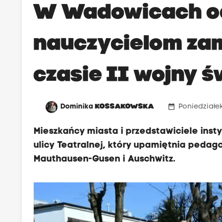
W Wadowicach o
nauczycielom z
czasie II wojny 
date_range
Dominika
KOSSAKOWSKA
Poniedziałek
Mieszkańcy miasta i przedstawiciele inst
ulicy Teatralnej, który upamiętnia peda
Mauthausen-Gusen i Auschwitz.