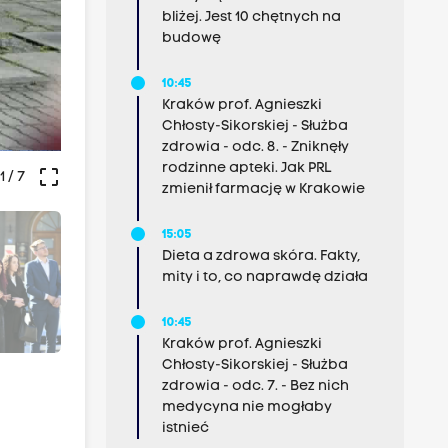
bliżej. Jest 10 chętnych na
budowę
10:45
Kraków prof. Agnieszki
Chłosty-Sikorskiej - Służba
zdrowia - odc. 8. - Zniknęły
rodzinne apteki. Jak PRL
crop_free
1
/ 7
zmienił farmację w Krakowie
15:05
Dieta a zdrowa skóra. Fakty,
mity i to, co naprawdę działa
10:45
Kraków prof. Agnieszki
Chłosty-Sikorskiej - Służba
zdrowia - odc. 7. - Bez nich
medycyna nie mogłaby
istnieć