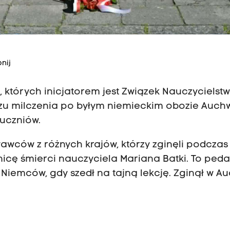
nij
 których inicjatorem jest Związek Nauczycielst
zu milczenia po byłym niemieckim obozie Auchw
 uczniów.
awców z różnych krajów, którzy zginęli podczas
nicę śmierci nauczyciela Mariana Batki. To ped
Niemców, gdy szedł na tajną lekcję. Zginął w Au