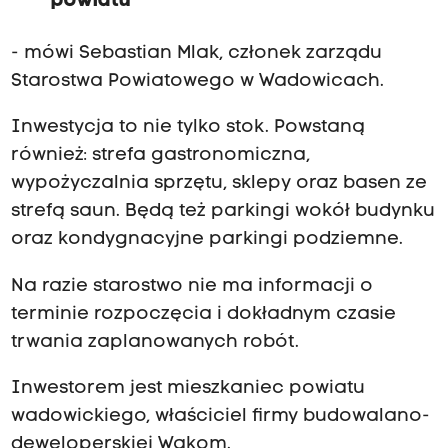
powiatu
z
e
- mówi Sebastian Mlak, członek zarządu
n
Starostwa Powiatowego w Wadowicach.
i
Inwestycja to nie tylko stok. Powstaną
a
również: strefa gastronomiczna,
.
wypożyczalnia sprzętu, sklepy oraz basen ze
O
strefą saun. Będą też parkingi wokół budynku
b
oraz kondygnacyjne parkingi podziemne.
o
w
Na razie starostwo nie ma informacji o
i
terminie rozpoczęcia i dokładnym czasie
ą
trwania zaplanowanych robót.
z
Inwestorem jest mieszkaniec powiatu
k
wadowickiego, właściciel firmy budowalano-
i
deweloperskiej Wakom.
p