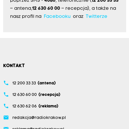
poprzez SMS -
4080
, telefonicznie (
12 200 33 33
i
– antena,
12 630 60 00
– recepcja), a także na
e
nasz profil na
Facebooku
oraz
Twitterze
c
z
n
a
,
w
KONTAKT
s
z
phone
12 200 33 33
(antena)
y
phone
12 630 60 00
(recepcja)
s
t
phone
12 630 62 06
(reklama)
k
email
redakcja@radiokrakow.pl
o
i
email