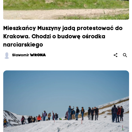
o
d
o
Mieszkańcy Muszyny jadą protestować do
b
Krakowa. Chodzi o budowę ośrodka
r
narciarskiego
z
search
share
Sławomir
WRONA
e
.
M
i
e
s
z
k
a
ń