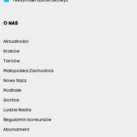
reklama@radiokrakow.pl
d
z
O NAS
i
e
d
Aktualności
o
Kraków
p
Tarnów
r
Małopolska Zachodnia
z
Nowy Sącz
o
Podhale
d
Gorlice
u
w
Ludzie Radia
n
Regulamin konkursów
a
Abonament
j