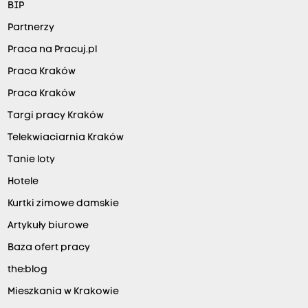
BIP
l
Partnerzy
e
Praca na Pracuj.pl
p
Praca Kraków
s
z
Praca Kraków
y
Targi pracy Kraków
m
Telekwiaciarnia Kraków
p
Tanie loty
o
Hotele
r
Kurtki zimowe damskie
z
Artykuły biurowe
ą
d
Baza ofert pracy
k
the:blog
u
Mieszkania w Krakowie
.