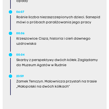
opady
k
i
06:07
Rośnie liczba niezaszczepionych dzieci. Sanepid
e
mówi o próbach paraliżowania jego pracy
g
o
00:06
Krzeszowice: Cisza, historia i cień dawnego
s
uzdrowiska
ą
b
00:04
e
Skarby z perspektywy dwóch kółek: Zaglądamy
do Muzeum Agatów w Rudnie
z
p
23:59
i
Zamek Tenczyn. Malownicza przystań na trasie
„Małopolski na dwóch kółkach”
e
c
z
n