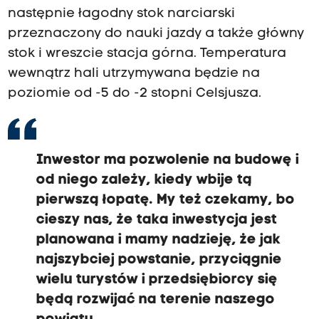
następnie łagodny stok narciarski
m
przeznaczony do nauki jazdy a także główny
o
stok i wreszcie stacja górna. Temperatura
k
wewnątrz hali utrzymywana będzie na
r
poziomie od -5 do -2 stopni Celsjusza.
e
s
i
e
Inwestor ma pozwolenie na budowę i
w
od niego zależy, kiedy wbije tą
y
pierwszą łopatę. My też czekamy, bo
p
cieszy nas, że taka inwestycja jest
o
planowana i mamy nadzieję, że jak
w
najszybciej powstanie, przyciągnie
i
wielu turystów i przedsiębiorcy się
e
będą rozwijać na terenie naszego
d