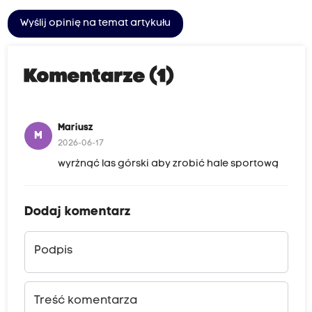
w
Wyślij opinię na temat artykułu
i
a
Komentarze (1)
d
u
j
Mariusz
e
M
2026-06-17
p
wyrżnąć las górski aby zrobić hale sportową
l
a
Dodaj komentarz
c
ó
w
Podpis
k
ą
Treść komentarza
w