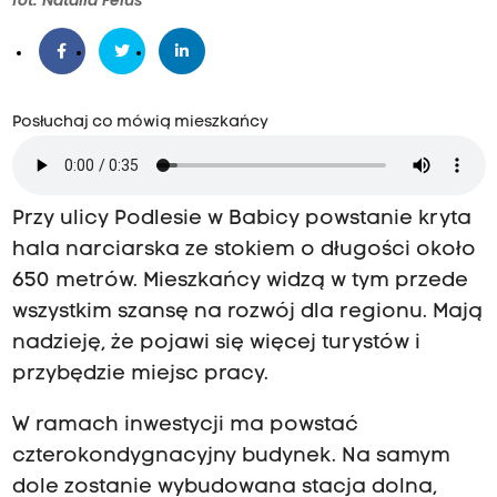
fot. Natalia Feluś
n
a
t
r
Posłuchaj co mówią mieszkańcy
z
y
m
Przy ulicy Podlesie w Babicy powstanie kryta
i
hala narciarska ze stokiem o długości około
e
650 metrów. Mieszkańcy widzą w tym przede
s
wszystkim szansę na rozwój dla regionu. Mają
i
nadzieję, że pojawi się więcej turystów i
ę
przybędzie miejsc pracy.
c
W ramach inwestycji ma powstać
z
czterokondygnacyjny budynek. Na samym
n
dole zostanie wybudowana stacja dolna,
y