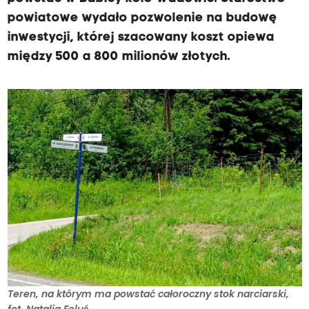
o
powiatowe wydało pozwolenie na budowę
r
inwestycji, której szacowany koszt opiewa
j
między 500 a 800 milionów złotych.
e
s
t
w
t
e
j
c
h
w
i
l
Teren, na którym ma powstać całoroczny stok narciarski,
i