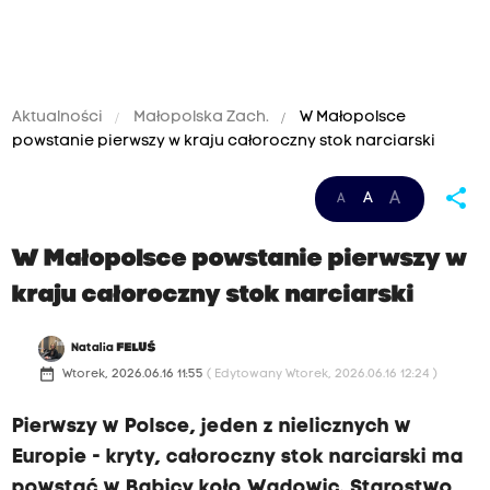
Aktualności
Małopolska Zach.
W Małopolsce
powstanie pierwszy w kraju całoroczny stok narciarski
share
A
A
A
P
a
W Małopolsce powstanie pierwszy w
n
kraju całoroczny stok narciarski
i
d
Natalia
FELUŚ
y
date_range
Wtorek, 2026.06.16 11:55
( Edytowany Wtorek, 2026.06.16 12:24 )
r
e
Pierwszy w Polsce, jeden z nielicznych w
k
Europie - kryty, całoroczny stok narciarski ma
t
powstać w Babicy koło Wadowic. Starostwo