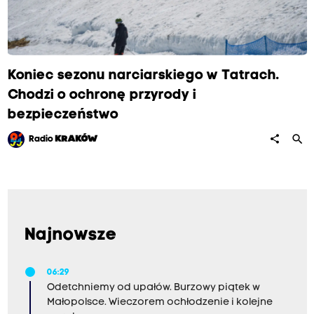
c
y
p
Koniec sezonu narciarskiego w Tatrach.
o
Chodzi o ochronę przyrody i
w
bezpieczeństwo
i
a
search
share
Radio
KRAKÓW
t
u
w
a
d
Najnowsze
o
w
06:29
Odetchniemy od upałów. Burzowy piątek w
i
Małopolsce. Wieczorem ochłodzenie i kolejne
c