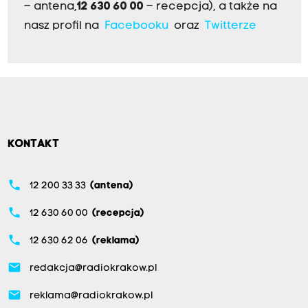
– antena,
12 630 60 00
– recepcja), a także na
nasz profil na
Facebooku
oraz
Twitterze
KONTAKT
phone
12 200 33 33
(antena)
phone
12 630 60 00
(recepcja)
phone
12 630 62 06
(reklama)
email
redakcja@radiokrakow.pl
email
reklama@radiokrakow.pl