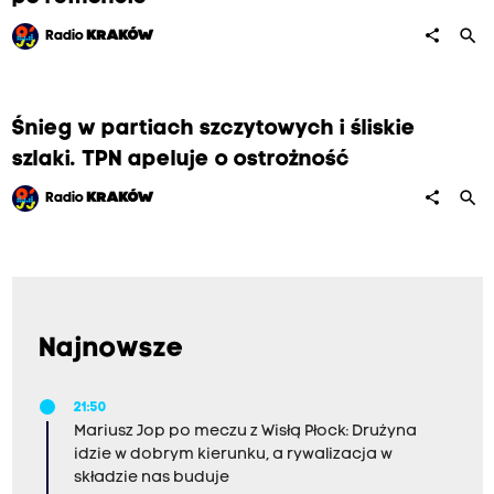
search
share
Radio
KRAKÓW
Śnieg w partiach szczytowych i śliskie
szlaki. TPN apeluje o ostrożność
search
share
Radio
KRAKÓW
Najnowsze
21:50
Mariusz Jop po meczu z Wisłą Płock: Drużyna
idzie w dobrym kierunku, a rywalizacja w
składzie nas buduje