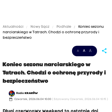
Aktualności
Nowy Sącz
Podhale
Koniec sezonu
narciarskiego w Tatrach. Chodzi o ochronę przyrody i
bezpieczeństwo
share
A
A
A
Koniec sezonu narciarskiego w
Tatrach. Chodzi o ochronę przyrody i
bezpieczeństwo
Radio
KRAKÓW
date_range
Czwartek, 2026.06.04 10:00
( Edytowany Czwartek, 2026.06.04 10:15 )
Długi czerwcowy weekend to ostatnie dni,