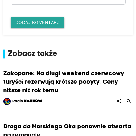
DODAJ KOMENTARZ
Zobacz także
Zakopane: Na długi weekend czerwcowy
turyści rezerwują krótsze pobyty. Ceny
niższe niż rok temu
search
share
Radio
KRAKÓW
Droga do Morskiego Oka ponownie otwarta
po remoncie