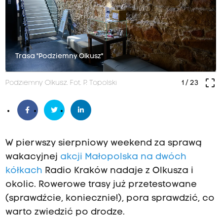
Trasa "Podziemny Olkusz"
crop_free
Podziemny Olkusz. Fot. P. Topolski
1
/ 23
W pierwszy sierpniowy weekend za sprawą
wakacyjnej
akcji Małopolska na dwóch
kółkach
Radio Kraków nadaje z Olkusza i
okolic. Rowerowe trasy już przetestowane
(sprawdźcie, koniecznie!), pora sprawdzić, co
warto zwiedzić po drodze.