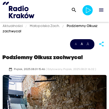
search
menu
Aktualności
Małopolska Zach.
Podziemny Olkusz
zachwyca!
share
A
A
A
Podziemny Olkusz zachwyca!
date_range
Piątek, 2025.08.01 15:46
( Edytowany Piątek, 2025.08.01 16:32 )