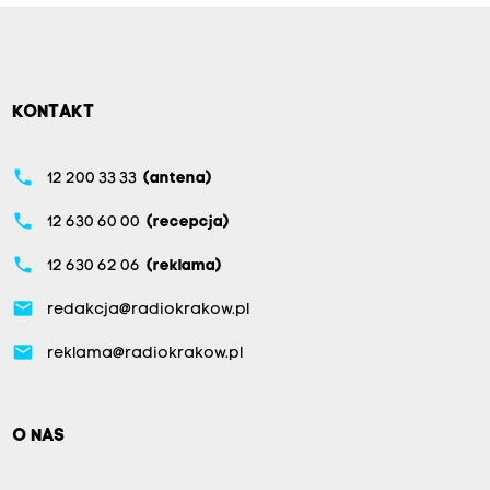
KONTAKT
phone
12 200 33 33
(antena)
phone
12 630 60 00
(recepcja)
phone
12 630 62 06
(reklama)
email
redakcja@radiokrakow.pl
email
reklama@radiokrakow.pl
O NAS