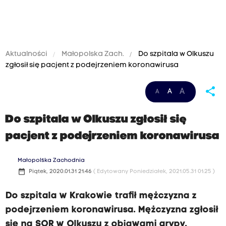
Aktualności
Małopolska Zach.
Do szpitala w Olkuszu
zgłosił się pacjent z podejrzeniem koronawirusa
share
A
A
A
Do szpitala w Olkuszu zgłosił się
pacjent z podejrzeniem koronawirusa
Małopolska Zachodnia
date_range
Piątek, 2020.01.31 21:46
( Edytowany Poniedziałek, 2021.05.31 01:25 )
Do szpitala w Krakowie trafił mężczyzna z
podejrzeniem koronawirusa. Mężczyzna zgłosił
się na SOR w Olkuszu z objawami grypy.