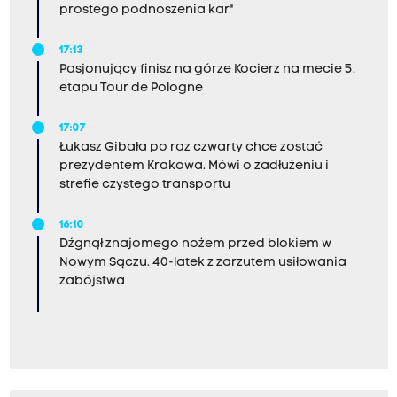
prostego podnoszenia kar"
17:13
Pasjonujący finisz na górze Kocierz na mecie 5.
etapu Tour de Pologne
17:07
Łukasz Gibała po raz czwarty chce zostać
prezydentem Krakowa. Mówi o zadłużeniu i
strefie czystego transportu
16:10
Dźgnął znajomego nożem przed blokiem w
Nowym Sączu. 40-latek z zarzutem usiłowania
zabójstwa