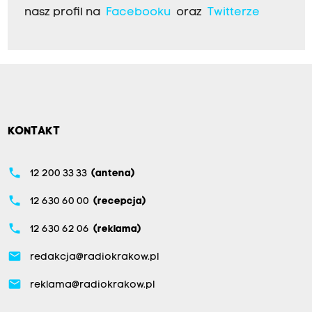
nasz profil na
Facebooku
oraz
Twitterze
KONTAKT
phone
12 200 33 33
(antena)
phone
12 630 60 00
(recepcja)
phone
12 630 62 06
(reklama)
email
redakcja@radiokrakow.pl
email
reklama@radiokrakow.pl