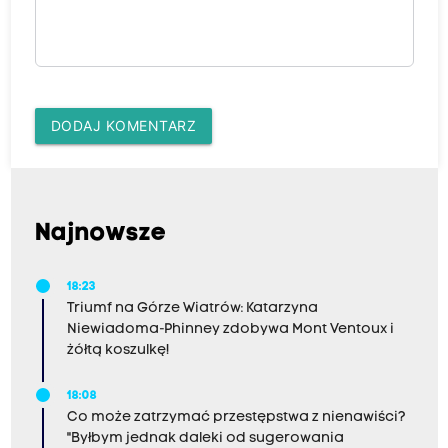
DODAJ KOMENTARZ
Najnowsze
18:23
Triumf na Górze Wiatrów: Katarzyna
Niewiadoma-Phinney zdobywa Mont Ventoux i
żółtą koszulkę!
18:08
Co może zatrzymać przestępstwa z nienawiści?
"Byłbym jednak daleki od sugerowania