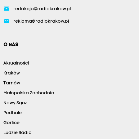
email
redakcja@radiokrakow.pl
email
reklama@radiokrakow.pl
O NAS
Aktualności
Kraków
Tarnów
Małopolska Zachodnia
Nowy Sącz
Podhale
Gorlice
Ludzie Radia