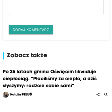
DODAJ KOMENTARZ
Zobacz także
Po 35 latach gmina Oświęcim likwiduje
ciepłociąg. "Płaciliśmy za ciepło, a dziś
słyszymy: radźcie sobie sami"
search
share
Natalia
FELUŚ