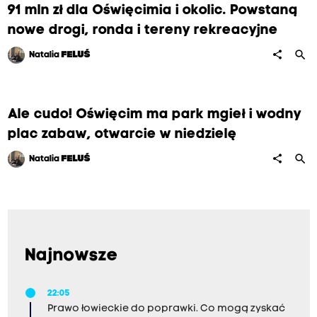
91 mln zł dla Oświęcimia i okolic. Powstaną
nowe drogi, ronda i tereny rekreacyjne
search
share
Natalia
FELUŚ
Ale cudo! Oświęcim ma park mgieł i wodny
plac zabaw, otwarcie w niedzielę
search
share
Natalia
FELUŚ
Najnowsze
22:05
Prawo łowieckie do poprawki. Co mogą zyskać