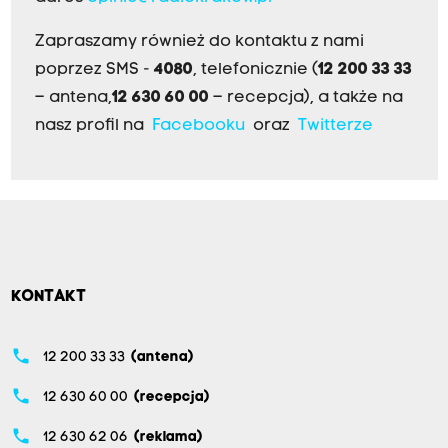
Zapraszamy również do kontaktu z nami
poprzez SMS -
4080
, telefonicznie (
12 200 33 33
– antena,
12 630 60 00
– recepcja), a także na
nasz profil na
Facebooku
oraz
Twitterze
KONTAKT
phone
12 200 33 33
(antena)
phone
12 630 60 00
(recepcja)
phone
12 630 62 06
(reklama)