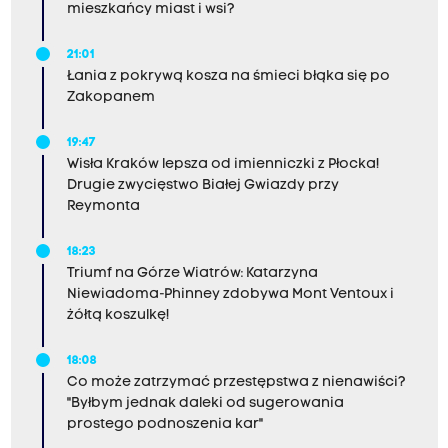
mieszkańcy miast i wsi?
21:01
Łania z pokrywą kosza na śmieci błąka się po
Zakopanem
19:47
Wisła Kraków lepsza od imienniczki z Płocka!
Drugie zwycięstwo Białej Gwiazdy przy
Reymonta
18:23
Triumf na Górze Wiatrów: Katarzyna
Niewiadoma-Phinney zdobywa Mont Ventoux i
żółtą koszulkę!
18:08
Co może zatrzymać przestępstwa z nienawiści?
"Byłbym jednak daleki od sugerowania
prostego podnoszenia kar"