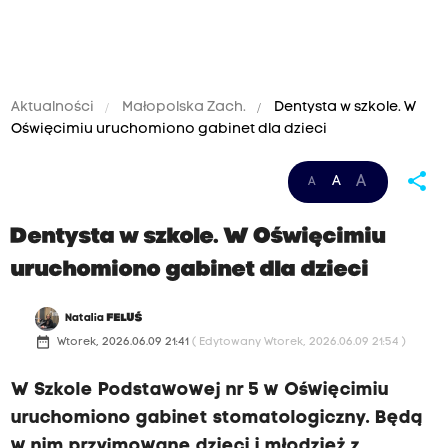
Aktualności
Małopolska Zach.
Dentysta w szkole. W
Oświęcimiu uruchomiono gabinet dla dzieci
share
A
A
A
Dentysta w szkole. W Oświęcimiu
uruchomiono gabinet dla dzieci
Natalia
FELUŚ
date_range
Wtorek, 2026.06.09 21:41
( Edytowany Wtorek, 2026.06.09 21:54 )
W Szkole Podstawowej nr 5 w Oświęcimiu
uruchomiono gabinet stomatologiczny. Będą
w nim przyjmowane dzieci i młodzież z