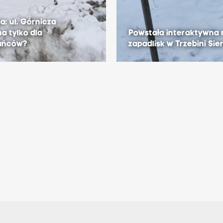
a: ul. Górnicza
a tylko dla
Powstała interaktywna
ańców?
zapadlisk w Trzebini Sie