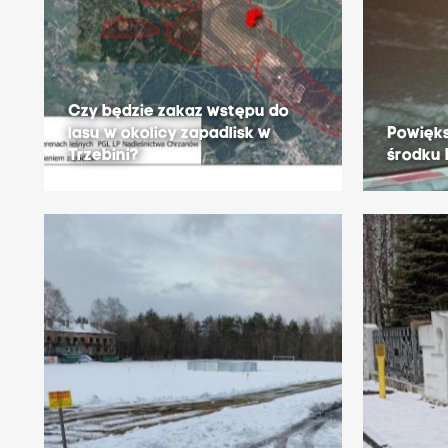
Czy będzie zakaz wstępu do
lasu w okolicy zapadlisk w
Powięks
Trzebini?
środku 