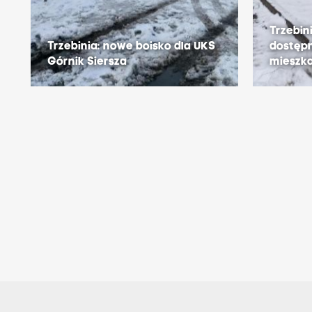
Trzebini
Trzebinia: nowe boisko dla UKS
dostępn
Górnik Siersza
mieszk