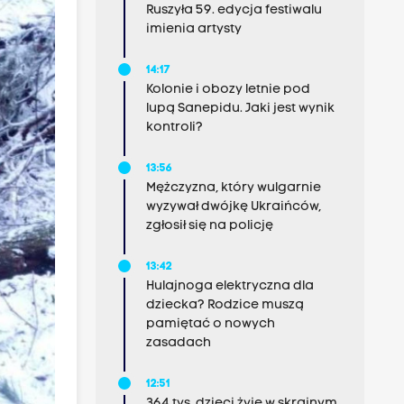
Ruszyła 59. edycja festiwalu
imienia artysty
14:17
Kolonie i obozy letnie pod
lupą Sanepidu. Jaki jest wynik
kontroli?
13:56
Mężczyzna, który wulgarnie
wyzywał dwójkę Ukraińców,
zgłosił się na policję
13:42
Hulajnoga elektryczna dla
dziecka? Rodzice muszą
pamiętać o nowych
zasadach
12:51
364 tys. dzieci żyje w skrajnym