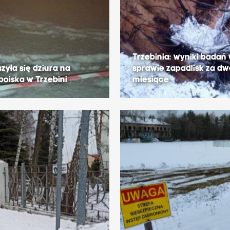
Trzebinia: wyniki badań
zyła się dziura na
sprawie zapadlisk za d
boiska w Trzebini
miesiące