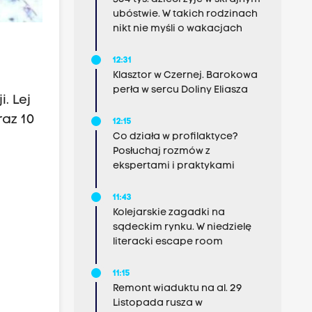
ubóstwie. W takich rodzinach
nikt nie myśli o wakacjach
12:31
Klasztor w Czernej. Barokowa
perła w sercu Doliny Eliasza
. Lej
raz 10
12:15
Co działa w profilaktyce?
Posłuchaj rozmów z
ekspertami i praktykami
11:43
Kolejarskie zagadki na
sądeckim rynku. W niedzielę
literacki escape room
11:15
Remont wiaduktu na al. 29
Listopada rusza w