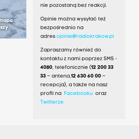
nie pozostaną bez reakcji.
Opinie można wysyłać też
 mapa
rszy
bezpośrednio na
adres
opinie@radiokrakow.pl
Zapraszamy również do
kontaktu z nami poprzez SMS -
4080
, telefonicznie (
12 200 33
33
– antena,
12 630 60 00
–
recepcja), a także na nasz
profil na
Facebooku
oraz
Twitterze