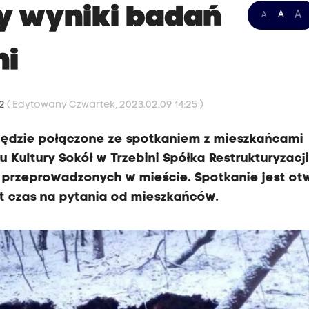
y wyniki badań
A
A
A
ni
22
( Edytowany Czwartek, 2023.02.09 14:25 )
 będzie połączone ze spotkaniem z mieszkańcami
u Kultury Sokół w Trzebini Spółka Restrukturyzacj
 przeprowadzonych w mieście. Spotkanie jest ot
st czas na pytania od mieszkańców.