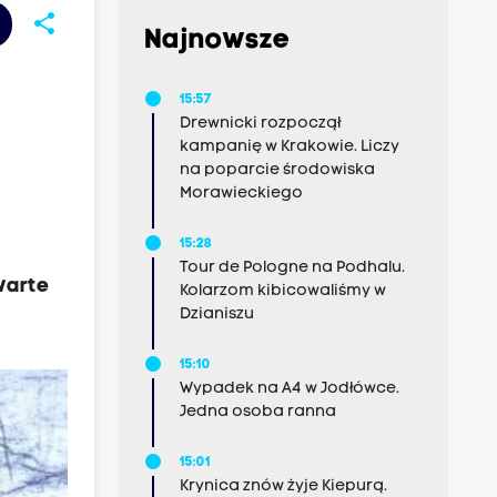
share
Najnowsze
15:57
Drewnicki rozpoczął
kampanię w Krakowie. Liczy
na poparcie środowiska
Morawieckiego
15:28
i
Tour de Pologne na Podhalu.
warte
Kolarzom kibicowaliśmy w
Dzianiszu
15:10
Wypadek na A4 w Jodłówce.
Jedna osoba ranna
15:01
Krynica znów żyje Kiepurą.