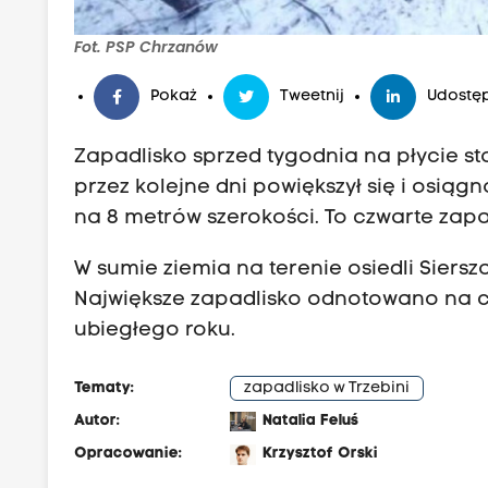
Fot. PSP Chrzanów
Pokaż
Tweetnij
Udostęp
Zapadlisko sprzed tygodnia na płycie sta
przez kolejne dni powiększył się i osiąg
na 8 metrów szerokości. To czwarte zapa
W sumie ziemia na terenie osiedli Siersza
Największe zapadlisko odnotowano na c
ubiegłego roku.
Tematy:
zapadlisko w Trzebini
Autor:
Natalia Feluś
Opracowanie:
Krzysztof Orski