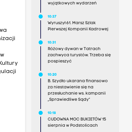
wyjątkowych wydarzeń
10:37
m
Wyruszył 61. Marsz Szlak
Pierwszej Kompanii Kadrowej
twa
izacji
10:31
Różowy dywan w Tatrach
ów
zachwyca turystów. Trzeba się
pospieszyć
Kultury
ulacji
10:20
B. Szydło ukarana finansowo
za niestawienie się na
przesłuchanie ws. kampanii
„Sprawiedliwe Sądy”
10:18
CUDOWNA MOC BUKIETÓW 15
sierpnia w Podstolicach