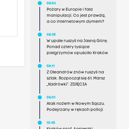
08:54
Pożary w Europie i fala
manipulacji. Co jest prawdą,
a co internetowym dymem?
08:35
W upale ruszyli na Jasną Górę.
Ponad cztery tysiące
pielgrzymów opuściło Kraków
08:11
Z Oleandrów znów ruszyli na
szlak. Rozpoczął się 61. Marsz
„Kadrówki”. ZDJĘCIA
08:01
Atak nożem w Nowym Sączu.
Podejrzany w rękach policji
10:45