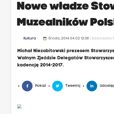
Nowe władze Sto
Muzealników Pols
date_range
Kultura
Środa, 2014.04.02 12:38
( Edytowany P
Michał Niezabitowski prezesem Stowarzysz
Walnym Zjeździe Delegatów Stowarzyszen
kadencję 2014-2017.
Pokaż
Tweetnij
Udostęp