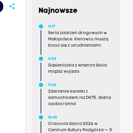
share
Najnowsze
11:17
Seria zdarzeń drogowych w
Małopolsce. Kierowcy muszą
liczyć się z utrudnieniami
11:09
Gąsieniczka z wnętrza liścia
miąższ wyjada
11:06
Zderzenie karetki z
samochodem na DK75. Jedna
osoba ranna
10:40
Cracovia Sacra 2026 w
Centrum Kultury Podgórza ¬- 5