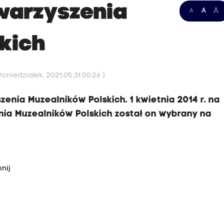
warzyszenia
A
A
A
kich
oniedziałek, 2021.05.31 00:26 )
enia Muzealników Polskich. 1 kwietnia 2014 r. na
ia Muzealników Polskich został on wybrany na
nij