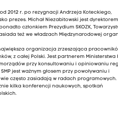
ż od 2012 r. po rezygnacji Andrzeja Koteckiego,
jako prezes. Michał Niezabitowski jest dyrektore
ponadto członkiem Prezydium SKOZK, Towarzys
 zasiada też we władzach Międzynarodowej organ
największa organizacja zrzeszająca pracownik
ów, z całej Polski. Jest partnerem Ministerstwa 
morządów przy konsultowaniu i opiniowaniu reg
 SMP jest ważnym głosem przy powoływaniu i
owie często zasiadają w radach programowych.
znie kilka konferencji naukowych, spotkań
lskich.