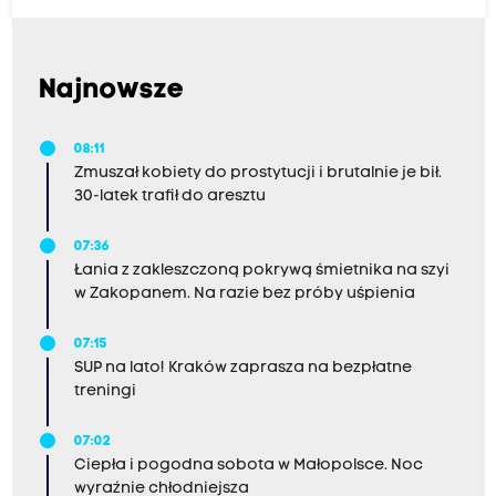
Najnowsze
08:11
Zmuszał kobiety do prostytucji i brutalnie je bił.
30-latek trafił do aresztu
07:36
Łania z zakleszczoną pokrywą śmietnika na szyi
w Zakopanem. Na razie bez próby uśpienia
07:15
SUP na lato! Kraków zaprasza na bezpłatne
treningi
07:02
Ciepła i pogodna sobota w Małopolsce. Noc
wyraźnie chłodniejsza