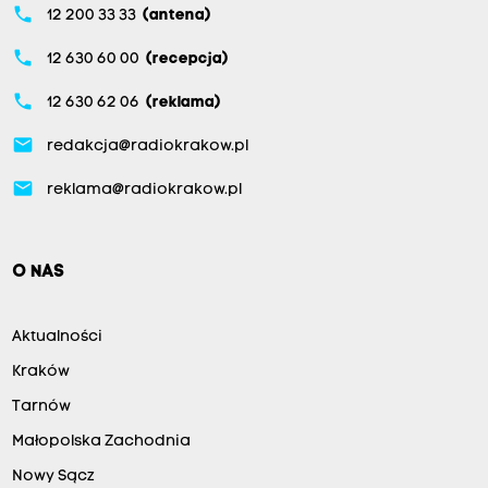
phone
12 200 33 33
(antena)
phone
12 630 60 00
(recepcja)
phone
12 630 62 06
(reklama)
email
redakcja@radiokrakow.pl
email
reklama@radiokrakow.pl
O NAS
Aktualności
Kraków
Tarnów
Małopolska Zachodnia
Nowy Sącz