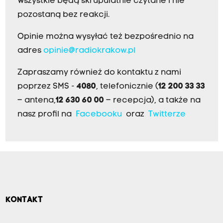
Wszystkie będą skrupulatnie czytane i nie
pozostaną bez reakcji.
Opinie można wysyłać też bezpośrednio na
adres
opinie@radiokrakow.pl
Zapraszamy również do kontaktu z nami
poprzez SMS -
4080
, telefonicznie (
12 200 33 33
– antena,
12 630 60 00
– recepcja), a także na
nasz profil na
Facebooku
oraz
Twitterze
KONTAKT