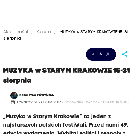
Aktualności
Kultura
MUZYKA w STARYM KRAKOWIE 15-31
sierpnia
share
A
A
A
MUZYKA w STARYM KRAKOWIE 15-31
sierpnia
Katarzyna
FORTUNA
date_range
Czwartek, 2024.08.08 16:07
( Edytowany Czwartek, 2024.08.08 16:10 )
„Muzyka w Starym Krakowie” to jeden z
najstarszych polskich festiwali. Przed nami 49.
edycja wydarzenia. Wybitni soliści i zespoły z