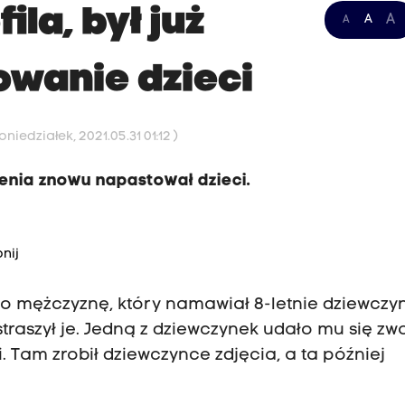
la, był już
A
A
A
owanie dzieci
niedziałek, 2021.05.31 01:12 )
zienia znowu napastował dzieci.
nij
go mężczyznę, który namawiał 8-letnie dziewczy
i straszył je. Jedną z dziewczynek udało mu się zw
. Tam zrobił dziewczynce zdjęcia, a ta później