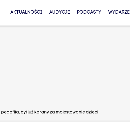
AKTUALNOŚCI
AUDYCJE
PODCASTY
WYDARZE
edofila, był już karany za molestowanie dzieci