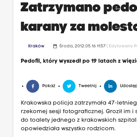
Zatrzymano pedofi
karany za molest
date_range
Kraków
Środa, 2012.05.16 11:57
( Edytowany Po
Pedofil, który wyszedł po 19 latach z wię
Pokaż
Tweetnij
Udostęp
Krakowska policja zatrzymała 47-letnie
rzekomej sesji fotograficznej. Groził im 
do toalety jednego z krakowskich szpitali
opowiedziała wszystko rodzicom.