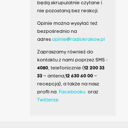
będą skrupulatnie czytane i
nie pozostaną bez reakcji.
Opinie można wysyłać też
bezpośrednio na
adres
opinie@radiokrakow.pl
Zapraszamy również do
kontaktu z nami poprzez SMS -
4080
, telefonicznie (
12 200 33
33
– antena,
12 630 60 00
–
recepcja), a także na nasz
profil na
Facebooku
oraz
Twitterze