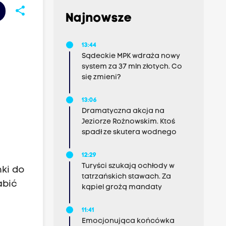
share
Najnowsze
13:44
Sądeckie MPK wdraża nowy
system za 37 mln złotych. Co
się zmieni?
13:06
Dramatyczna akcja na
Jeziorze Rożnowskim. Ktoś
spadł ze skutera wodnego
12:29
Turyści szukają ochłody w
nki do
tatrzańskich stawach. Za
abić
kąpiel grożą mandaty
11:41
Emocjonująca końcówka