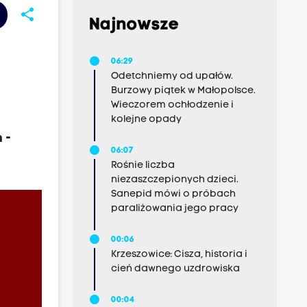
share
Najnowsze
06:29
Odetchniemy od upałów.
Burzowy piątek w Małopolsce.
Wieczorem ochłodzenie i
kolejne opady
 -
06:07
Rośnie liczba
niezaszczepionych dzieci.
Sanepid mówi o próbach
paraliżowania jego pracy
00:06
Krzeszowice: Cisza, historia i
cień dawnego uzdrowiska
00:04