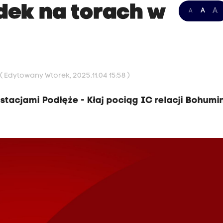
dek na torach w
A
A
A
9
( Edytowany Wtorek, 2025.11.04 15:58 )
stacjami Podłęże - Kłaj pociąg IC relacji Bohumin