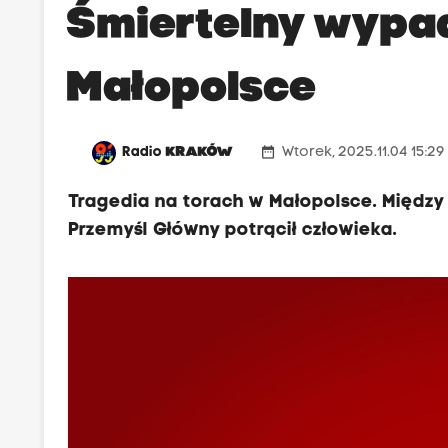
Śmiertelny wypa
Małopolsce
date_range
Radio
KRAKÓW
Wtorek, 2025.11.04 15:2
Tragedia na torach w Małopolsce. Między 
Przemyśl Główny potrącił człowieka.