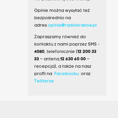
Opinie można wysyłać też
bezpośrednio na
adres
opinie@radiokrakow.pl
Zapraszamy również do
kontaktu z nami poprzez SMS -
4080
, telefonicznie (
12 200 33
33
– antena,
12 630 60 00
–
recepcja), a także na nasz
profil na
Facebooku
oraz
Twitterze