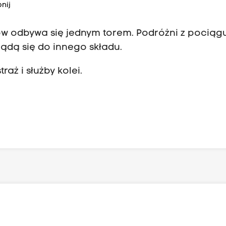
nij
ów odbywa się jednym torem. Podróżni z pociąg
iądą się do innego składu.
raż i służby kolei.