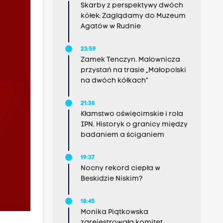
Skarby z perspektywy dwóch
kółek: Zaglądamy do Muzeum
Agatów w Rudnie
23:59
Zamek Tenczyn. Malownicza
przystań na trasie „Małopolski
na dwóch kółkach”
21:38
Kłamstwo oświęcimskie i rola
IPN. Historyk o granicy między
badaniem a ściganiem
19:37
Nocny rekord ciepła w
Beskidzie Niskim?
18:45
Monika Piątkowska
zarejestrowała komitet