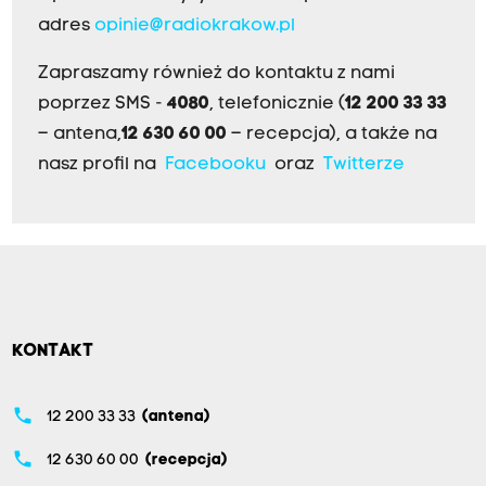
adres
opinie@radiokrakow.pl
Zapraszamy również do kontaktu z nami
poprzez SMS -
4080
, telefonicznie (
12 200 33 33
– antena,
12 630 60 00
– recepcja), a także na
nasz profil na
Facebooku
oraz
Twitterze
KONTAKT
phone
12 200 33 33
(antena)
phone
12 630 60 00
(recepcja)