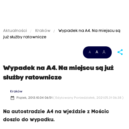
Aktualności
Kraków
Wypadek na A4. Na miejscu są
już służby ratownicze
share
A
A
A
Wypadek na A4. Na miejscu są już
służby ratownicze
Kraków
date_range
Piątek, 2013.10.04 06:51
( Edytowany Poniedziałek, 2021.05.31 06:38 )
Na autostradzie A4 na wjeździe z Mościc
doszlo do wypadku.