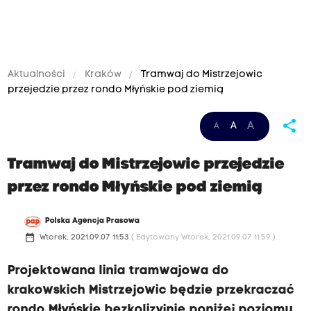
Aktualności
Kraków
Tramwaj do Mistrzejowic
przejedzie przez rondo Młyńskie pod ziemią
share
A
A
A
Tramwaj do Mistrzejowic przejedzie
przez rondo Młyńskie pod ziemią
Polska Agencja Prasowa
date_range
Wtorek, 2021.09.07 11:53
( Edytowany Wtorek, 2021.09.07 11:59 )
Projektowana linia tramwajowa do
krakowskich Mistrzejowic będzie przekraczać
rondo Młyńskie bezkolizyjnie poniżej poziomu