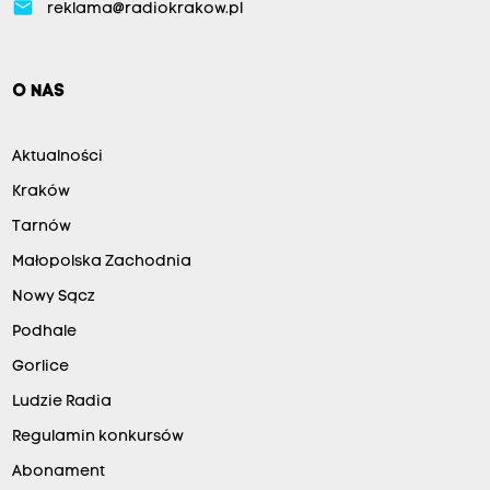
email
reklama@radiokrakow.pl
O NAS
Aktualności
Kraków
Tarnów
Małopolska Zachodnia
Nowy Sącz
Podhale
Gorlice
Ludzie Radia
Regulamin konkursów
Abonament