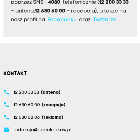
poprzez SMS -
4080
, telefonicznie (
12 200 33 33
– antena,
12 630 60 00
– recepcja), a także na
nasz profil na
Facebooku
oraz
Twitterze
KONTAKT
phone
12 200 33 33
(antena)
phone
12 630 60 00
(recepcja)
phone
12 630 62 06
(reklama)
email
redakcja@radiokrakow.pl