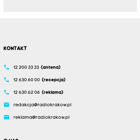
KONTAKT
phone
12 200 33 33
(antena)
phone
12 630 60 00
(recepcja)
phone
12 630 62 06
(reklama)
email
redakcja@radiokrakow.pl
email
reklama@radiokrakow.pl