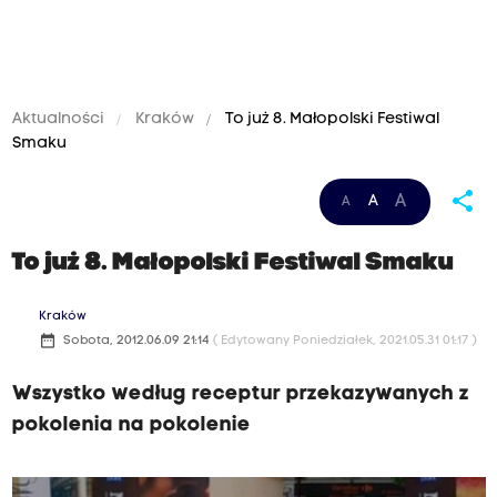
Aktualności
Kraków
To już 8. Małopolski Festiwal
Smaku
share
A
A
A
To już 8. Małopolski Festiwal Smaku
Kraków
date_range
Sobota, 2012.06.09 21:14
( Edytowany Poniedziałek, 2021.05.31 01:17 )
Wszystko według receptur przekazywanych z
pokolenia na pokolenie