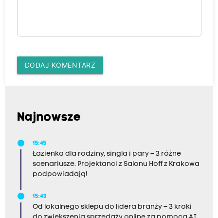
DODAJ KOMENTARZ
Najnowsze
15:45
Łazienka dla rodziny, singla i pary – 3 różne
scenariusze. Projektanci z Salonu Hoff z Krakowa
podpowiadają!
15:43
Od lokalnego sklepu do lidera branży – 3 kroki
do zwiększenia sprzedaży online za pomocą AI