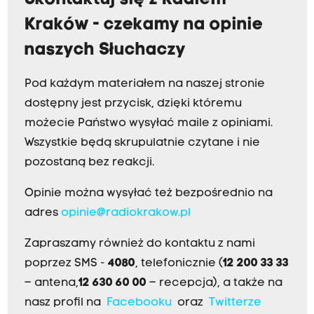
Skontaktuj się z Radiem
Kraków - czekamy na opinie
naszych Słuchaczy
Pod każdym materiałem na naszej stronie
dostępny jest przycisk, dzięki któremu
możecie Państwo wysyłać maile z opiniami.
Wszystkie będą skrupulatnie czytane i nie
pozostaną bez reakcji.
Opinie można wysyłać też bezpośrednio na
adres
opinie@radiokrakow.pl
Zapraszamy również do kontaktu z nami
poprzez SMS -
4080
, telefonicznie (
12 200 33 33
– antena,
12 630 60 00
– recepcja), a także na
nasz profil na
Facebooku
oraz
Twitterze