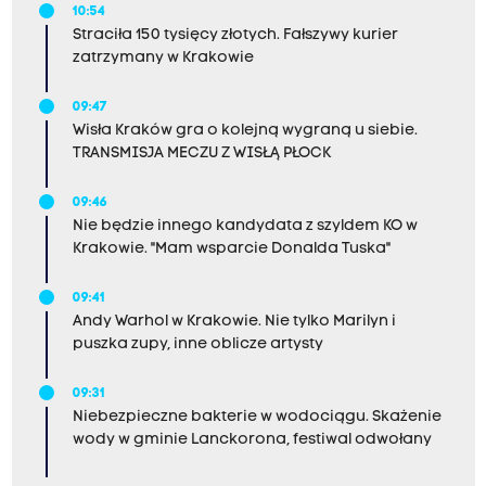
10:54
Straciła 150 tysięcy złotych. Fałszywy kurier
zatrzymany w Krakowie
09:47
Wisła Kraków gra o kolejną wygraną u siebie.
TRANSMISJA MECZU Z WISŁĄ PŁOCK
09:46
Nie będzie innego kandydata z szyldem KO w
Krakowie. "Mam wsparcie Donalda Tuska"
09:41
Andy Warhol w Krakowie. Nie tylko Marilyn i
puszka zupy, inne oblicze artysty
09:31
Niebezpieczne bakterie w wodociągu. Skażenie
wody w gminie Lanckorona, festiwal odwołany