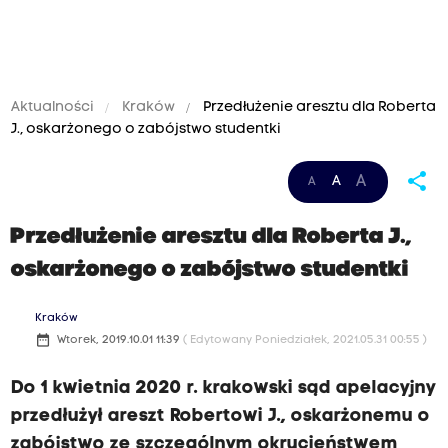
Aktualności
Kraków
Przedłużenie aresztu dla Roberta
J., oskarżonego o zabójstwo studentki
share
A
A
A
Przedłużenie aresztu dla Roberta J.,
oskarżonego o zabójstwo studentki
Kraków
date_range
Wtorek, 2019.10.01 11:39
( Edytowany Poniedziałek, 2021.05.31 00:55 )
Do 1 kwietnia 2020 r. krakowski sąd apelacyjny
przedłużył areszt Robertowi J., oskarżonemu o
zabójstwo ze szczególnym okrucieństwem