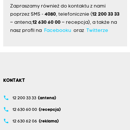
Zapraszamy również do kontaktu z nami
poprzez SMS -
4080
, telefonicznie (
12 200 33 33
– antena,
12 630 60 00
– recepcja), a także na
nasz profil na
Facebooku
oraz
Twitterze
KONTAKT
phone
12 200 33 33
(antena)
phone
12 630 60 00
(recepcja)
phone
12 630 62 06
(reklama)