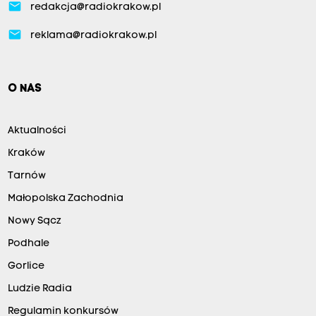
email
redakcja@radiokrakow.pl
email
reklama@radiokrakow.pl
O NAS
Aktualności
Kraków
Tarnów
Małopolska Zachodnia
Nowy Sącz
Podhale
Gorlice
Ludzie Radia
Regulamin konkursów