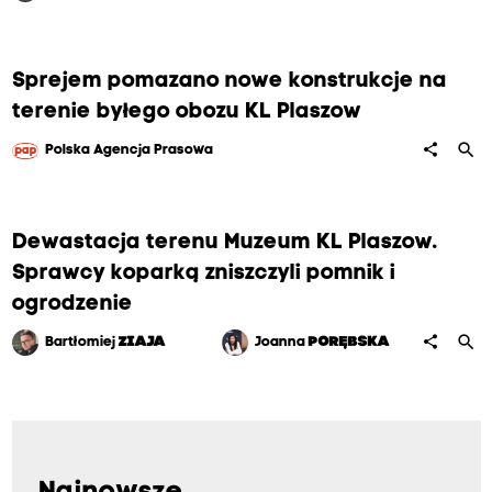
Sprejem pomazano nowe konstrukcje na
terenie byłego obozu KL Plaszow
search
share
Polska Agencja Prasowa
Dewastacja terenu Muzeum KL Plaszow.
Sprawcy koparką zniszczyli pomnik i
ogrodzenie
search
share
Bartłomiej
ZIAJA
Joanna
PORĘBSKA