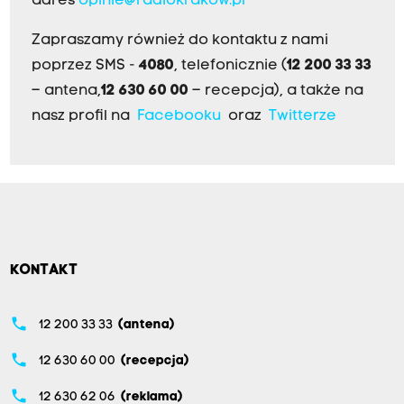
adres
opinie@radiokrakow.pl
Zapraszamy również do kontaktu z nami
poprzez SMS -
4080
, telefonicznie (
12 200 33 33
– antena,
12 630 60 00
– recepcja), a także na
nasz profil na
Facebooku
oraz
Twitterze
KONTAKT
phone
12 200 33 33
(antena)
phone
12 630 60 00
(recepcja)
phone
12 630 62 06
(reklama)