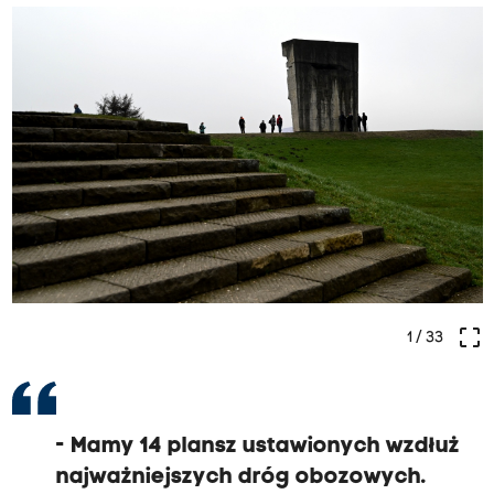
crop_free
1
/ 33
- Mamy 14 plansz ustawionych wzdłuż
najważniejszych dróg obozowych.