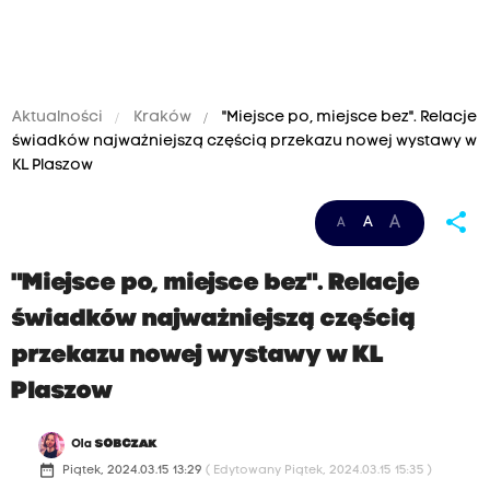
Aktualności
Kraków
"Miejsce po, miejsce bez". Relacje
świadków najważniejszą częścią przekazu nowej wystawy w
KL Plaszow
share
A
A
A
"Miejsce po, miejsce bez". Relacje
świadków najważniejszą częścią
przekazu nowej wystawy w KL
Plaszow
Ola
SOBCZAK
date_range
Piątek, 2024.03.15 13:29
( Edytowany Piątek, 2024.03.15 15:35 )