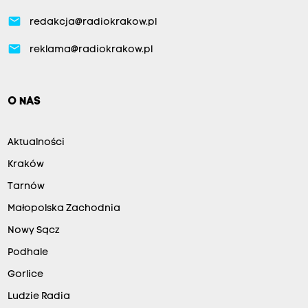
email
redakcja@radiokrakow.pl
email
reklama@radiokrakow.pl
O NAS
Aktualności
Kraków
Tarnów
Małopolska Zachodnia
Nowy Sącz
Podhale
Gorlice
Ludzie Radia