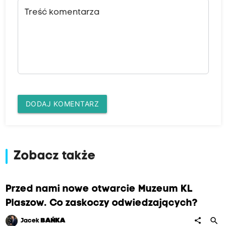
Treść komentarza
DODAJ KOMENTARZ
Zobacz także
Przed nami nowe otwarcie Muzeum KL
Plaszow. Co zaskoczy odwiedzających?
search
share
Jacek
BAŃKA