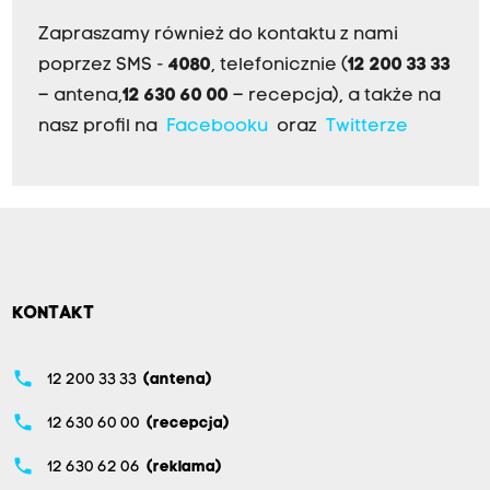
Zapraszamy również do kontaktu z nami
poprzez SMS -
4080
, telefonicznie (
12 200 33 33
– antena,
12 630 60 00
– recepcja), a także na
nasz profil na
Facebooku
oraz
Twitterze
KONTAKT
phone
12 200 33 33
(antena)
phone
12 630 60 00
(recepcja)
phone
12 630 62 06
(reklama)