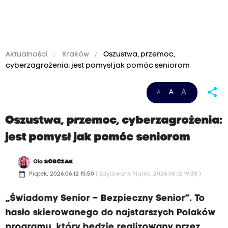
Aktualności
Kraków
Oszustwa, przemoc,
cyberzagrożenia: jest pomysł jak pomóc seniorom
share
A
A
A
Oszustwa, przemoc, cyberzagrożenia:
jest pomysł jak pomóc seniorom
Ola
SOBCZAK
date_range
Piątek, 2026.06.12 15:50
( Edytowany Piątek, 2026.06.12 19:38 )
„Świadomy Senior – Bezpieczny Senior”. To
hasło skierowanego do najstarszych Polaków
programu, który będzie realizowany przez