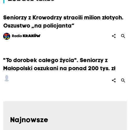
Seniorzy z Krowodrzy stracili milion złotych.
Oszustwo „na policjanta”
search
share
Radio
KRAKÓW
"To dorobek całego życia". Seniorzy z
Małopolski oszukani na ponad 200 tys. zł
search
share
Najnowsze