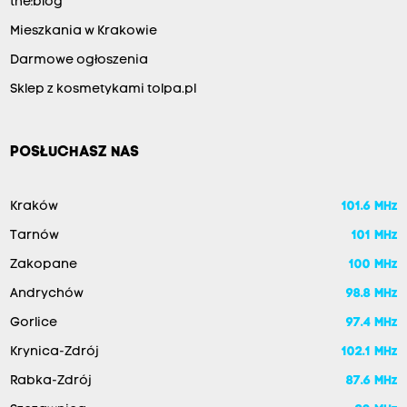
the:blog
Mieszkania w Krakowie
Darmowe ogłoszenia
Sklep z kosmetykami tolpa.pl
POSŁUCHASZ NAS
Kraków
101.6 MHz
Tarnów
101 MHz
Zakopane
100 MHz
Andrychów
98.8 MHz
Gorlice
97.4 MHz
Krynica-Zdrój
102.1 MHz
Rabka-Zdrój
87.6 MHz