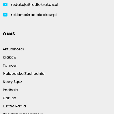
email
redakcja@radiokrakow.pl
email
reklama@radiokrakow.pl
O NAS
Aktualności
Kraków
Tarnów
Małopolska Zachodnia
Nowy Sącz
Podhale
Gorlice
Ludzie Radia