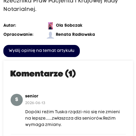
Rzecznika Praw Pacjenta i Krajowej Rady
Notarialnej.
Autor:
Ola Sobczak
Opracowanie:
Renata Radłowska
Wyślij opinię na temat artykułu
Komentarze (1)
senior
S
2026-06-13
Dopóki reżim Tuska rządzi-nic się nie zmieni
na lepsze.......zwłaszcza dla seniorów.Reżim
wymaga zmiany.