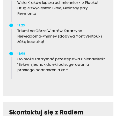
Wisła Kraków lepsza od imienniczki z Płocka!
Drugie zwycięstwo Białej Gwiazdy przy
Reymonta
18:23
Triumf na Górze Wiatrów: Katarzyna
Niewiadoma-Phinney zdobywa Mont Ventoux i
żółtą koszulkę!
18:08
Co może zatrzymać przestępstwa z nienawiści?
"Byłbym jednak daleki od sugerowania
prostego podnoszenia kar"
Skontaktuj się z Radiem