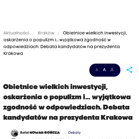
Aktualności
Kraków
Obietnice wielkich inwestycji,
oskarżenia o populizm i… wyjątkowa zgodność w
odpowiedziach. Debata kandydatów na prezydenta
Krakowa
share
A
A
A
Obietnice wielkich inwestycji,
oskarżenia o populizm i… wyjątkowa
zgodność w odpowiedziach. Debata
kandydatów na prezydenta Krakowa
Rafał
NOWAK-BOŃCZA
Debaty