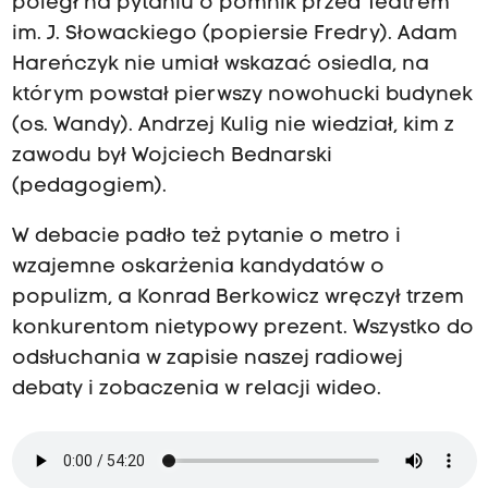
poległ na pytaniu o pomnik przed Teatrem
im. J. Słowackiego (popiersie Fredry). Adam
Hareńczyk nie umiał wskazać osiedla, na
którym powstał pierwszy nowohucki budynek
(os. Wandy). Andrzej Kulig nie wiedział, kim z
zawodu był Wojciech Bednarski
(pedagogiem).
W debacie padło też pytanie o metro i
wzajemne oskarżenia kandydatów o
populizm, a Konrad Berkowicz wręczył trzem
konkurentom nietypowy prezent. Wszystko do
odsłuchania w zapisie naszej radiowej
debaty i zobaczenia w relacji wideo.