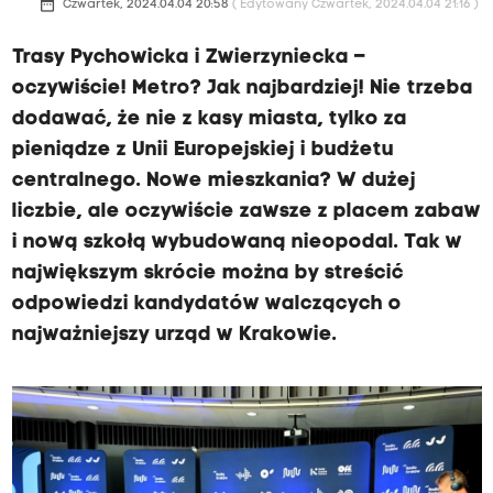
date_range
Czwartek, 2024.04.04 20:58
( Edytowany Czwartek, 2024.04.04 21:16 )
Trasy Pychowicka i Zwierzyniecka –
oczywiście! Metro? Jak najbardziej! Nie trzeba
dodawać, że nie z kasy miasta, tylko za
pieniądze z Unii Europejskiej i budżetu
centralnego. Nowe mieszkania? W dużej
liczbie, ale oczywiście zawsze z placem zabaw
i nową szkołą wybudowaną nieopodal. Tak w
największym skrócie można by streścić
odpowiedzi kandydatów walczących o
najważniejszy urząd w Krakowie.