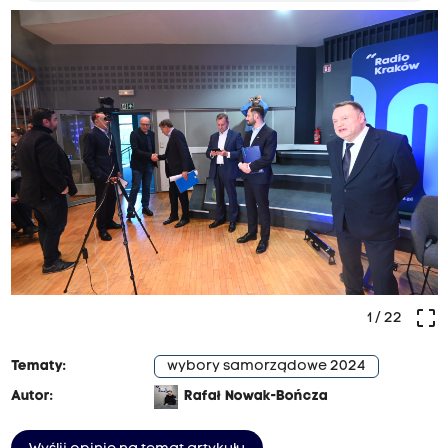
crop_free
1
/ 22
Tematy:
wybory samorządowe 2024
Autor:
Rafał Nowak-Bończa