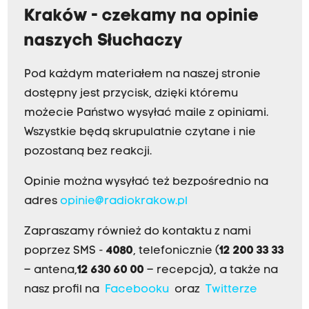
Kraków - czekamy na opinie
naszych Słuchaczy
Pod każdym materiałem na naszej stronie
dostępny jest przycisk, dzięki któremu
możecie Państwo wysyłać maile z opiniami.
Wszystkie będą skrupulatnie czytane i nie
pozostaną bez reakcji.
Opinie można wysyłać też bezpośrednio na
adres
opinie@radiokrakow.pl
Zapraszamy również do kontaktu z nami
poprzez SMS -
4080
, telefonicznie (
12 200 33 33
– antena,
12 630 60 00
– recepcja), a także na
nasz profil na
Facebooku
oraz
Twitterze