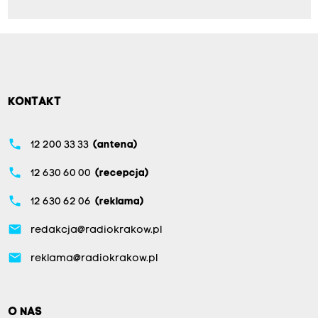
KONTAKT
phone
12 200 33 33
(antena)
phone
12 630 60 00
(recepcja)
phone
12 630 62 06
(reklama)
email
redakcja@radiokrakow.pl
email
reklama@radiokrakow.pl
O NAS