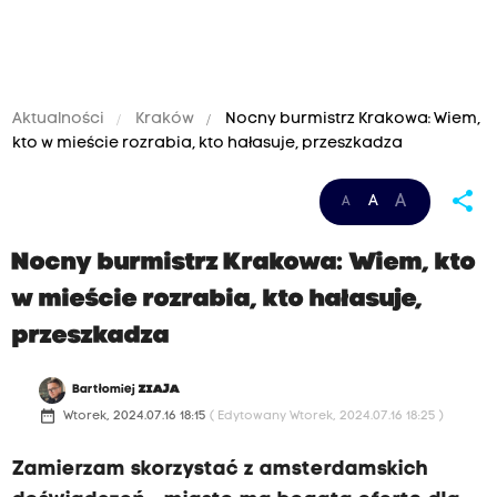
Aktualności
Kraków
Nocny burmistrz Krakowa: Wiem,
kto w mieście rozrabia, kto hałasuje, przeszkadza
share
A
A
A
Nocny burmistrz Krakowa: Wiem, kto
w mieście rozrabia, kto hałasuje,
przeszkadza
Bartłomiej
ZIAJA
date_range
Wtorek, 2024.07.16 18:15
( Edytowany Wtorek, 2024.07.16 18:25 )
Zamierzam skorzystać z amsterdamskich