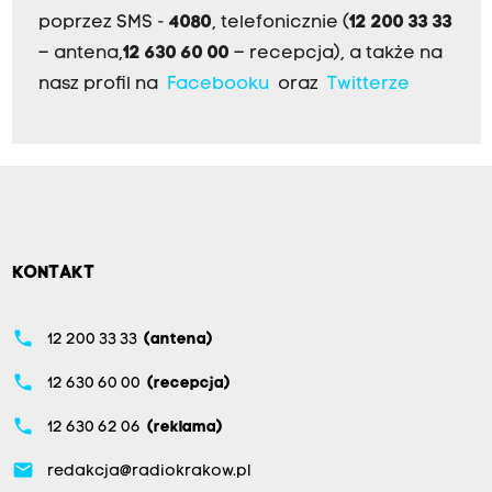
poprzez SMS -
4080
, telefonicznie (
12 200 33 33
– antena,
12 630 60 00
– recepcja), a także na
nasz profil na
Facebooku
oraz
Twitterze
KONTAKT
phone
12 200 33 33
(antena)
phone
12 630 60 00
(recepcja)
phone
12 630 62 06
(reklama)
email
redakcja@radiokrakow.pl