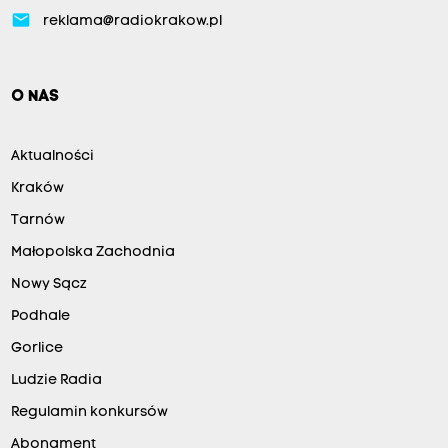
email
reklama@radiokrakow.pl
O NAS
Aktualności
Kraków
Tarnów
Małopolska Zachodnia
Nowy Sącz
Podhale
Gorlice
Ludzie Radia
Regulamin konkursów
Abonament