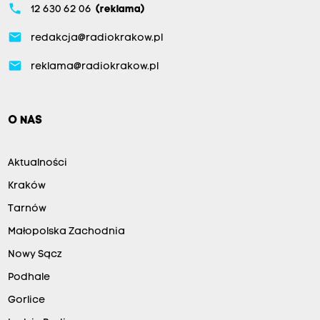
phone
12 630 62 06
(reklama)
email
redakcja@radiokrakow.pl
email
reklama@radiokrakow.pl
O NAS
Aktualności
Kraków
Tarnów
Małopolska Zachodnia
Nowy Sącz
Podhale
Gorlice