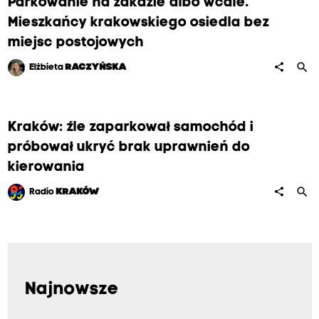
Parkowanie na zakazie albo wcale.
Mieszkańcy krakowskiego osiedla bez
miejsc postojowych
search
share
Elżbieta
RACZYŃSKA
Kraków: źle zaparkował samochód i
próbował ukryć brak uprawnień do
kierowania
search
share
Radio
KRAKÓW
Najnowsze