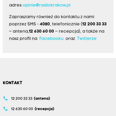
adres
opinie@radiokrakow.pl
Zapraszamy również do kontaktu z nami
poprzez SMS -
4080
, telefonicznie (
12 200 33 33
– antena,
12 630 60 00
– recepcja), a także na
nasz profil na
Facebooku
oraz
Twitterze
KONTAKT
phone
12 200 33 33
(antena)
phone
12 630 60 00
(recepcja)