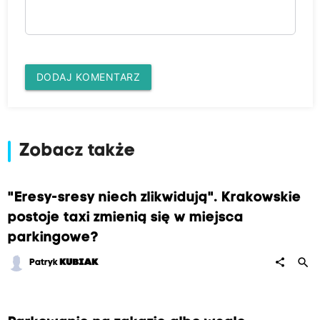
DODAJ KOMENTARZ
Zobacz także
"Eresy-sresy niech zlikwidują". Krakowskie
postoje taxi zmienią się w miejsca
parkingowe?
search
share
Patryk
KUBIAK