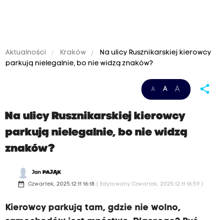
Aktualności
Kraków
Na ulicy Rusznikarskiej kierowcy
parkują nielegalnie, bo nie widzą znaków?
share
A
A
A
Na ulicy Rusznikarskiej kierowcy
parkują nielegalnie, bo nie widzą
znaków?
Jan
PAJĄK
date_range
Czwartek, 2025.12.11 16:18
( Edytowany Czwartek, 2025.12.11 16:59 )
Kierowcy parkują tam, gdzie nie wolno,