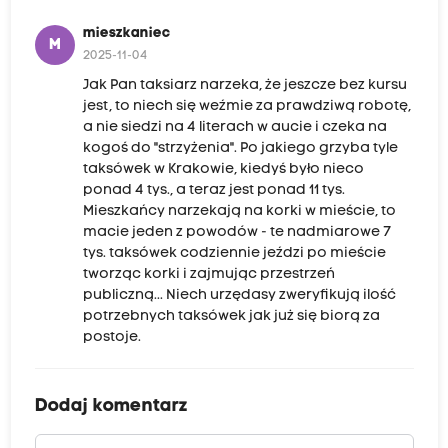
mieszkaniec
M
2025-11-04
Jak Pan taksiarz narzeka, że jeszcze bez kursu
jest, to niech się weźmie za prawdziwą robotę,
a nie siedzi na 4 literach w aucie i czeka na
kogoś do "strzyżenia". Po jakiego grzyba tyle
taksówek w Krakowie, kiedyś było nieco
ponad 4 tys., a teraz jest ponad 11 tys.
Mieszkańcy narzekają na korki w mieście, to
macie jeden z powodów - te nadmiarowe 7
tys. taksówek codziennie jeździ po mieście
tworząc korki i zajmując przestrzeń
publiczną... Niech urzędasy zweryfikują ilość
potrzebnych taksówek jak już się biorą za
postoje.
Dodaj komentarz