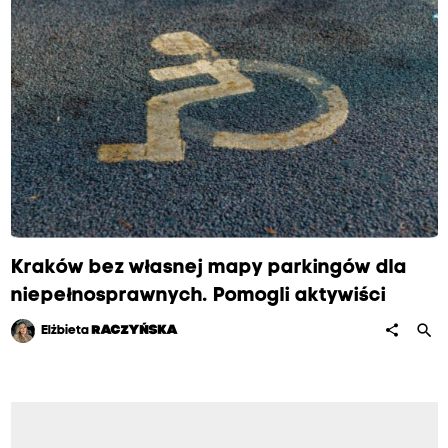
Kraków bez własnej mapy parkingów dla
niepełnosprawnych. Pomogli aktywiści
search
share
Elżbieta
RACZYŃSKA