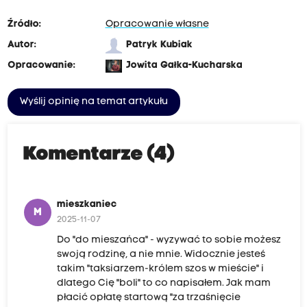
Źródło:
Opracowanie własne
Autor:
Patryk Kubiak
Opracowanie:
Jowita Gałka-Kucharska
Wyślij opinię na temat artykułu
Komentarze (4)
mieszkaniec
M
2025-11-07
Do "do mieszańca" - wyzywać to sobie możesz
swoją rodzinę, a nie mnie. Widocznie jesteś
takim "taksiarzem-królem szos w mieście" i
dlatego Cię "boli" to co napisałem. Jak mam
płacić opłatę startową "za trzaśnięcie