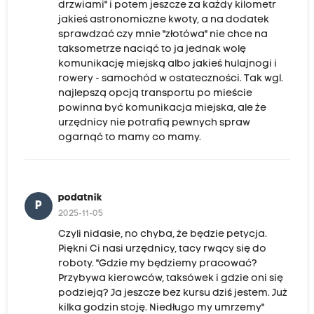
drzwiami" i potem jeszcze za każdy kilometr
jakieś astronomiczne kwoty, a na dodatek
sprawdzać czy mnie "złotówa" nie chce na
taksometrze naciąć to ja jednak wolę
komunikację miejską albo jakieś hulajnogi i
rowery - samochód w ostateczności. Tak wgl.
najlepszą opcją transportu po mieście
powinna być komunikacja miejska, ale że
urzędnicy nie potrafią pewnych spraw
ogarnąć to mamy co mamy.
podatnik
P
2025-11-05
Czyli nidasie, no chyba, że będzie petycja.
Piękni Ci nasi urzędnicy, tacy rwący się do
roboty. "Gdzie my będziemy pracować?
Przybywa kierowców, taksówek i gdzie oni się
podzieją? Ja jeszcze bez kursu dziś jestem. Już
kilka godzin stoję. Niedługo my umrzemy"