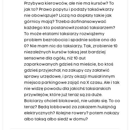
Przybywa kierowców, ale nie ma kursów? To
jak to? Prawo popytu i podaży taksówkarzy
nie obowiązuje? Liczą na dopłaty takie jak
górnicy mają? Trzeba dofinansowywać
każdego kto postanowił zostać taksiarzem?
To może etatami taksiarzy rozwiążemy
problem bezrobocia i spadnie sobie ono do
0? Nie mam nic do taksiarzy. Tak, zrobienie 10
niezależnych kursów taksą jest bardziej
sensowne dla ogółu, niż 10 aut
zaparkowanych gdzieś na mieście, bo ktoś
gdzieś przyjechał, na zakupy czy załatwić
sprawy urzędowe, i przy okazji musiał innym
miejsca parkingowe zająć na X czasu. Ale i tak
nie widzę powodu dla jakichś taksiarskich
przywilejów, które już teraz są za duże.
Bolciarzy chcieli blokować, nie udało się. To co
teraz? Będą lobbować za zakazem hulajnóg
elektrycznych? Kolejne rowery? potem nakazy
albo taksą albo siedź w domu?