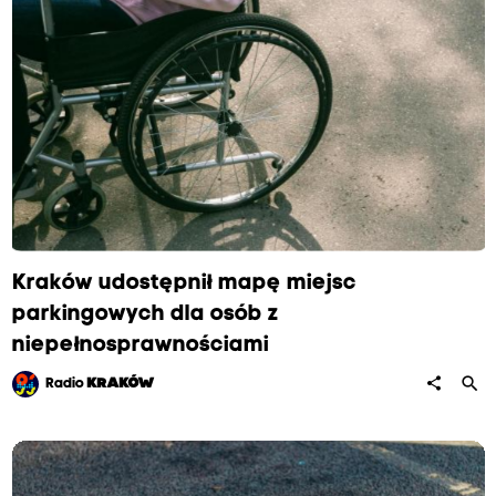
Kraków udostępnił mapę miejsc
parkingowych dla osób z
niepełnosprawnościami
search
share
Radio
KRAKÓW