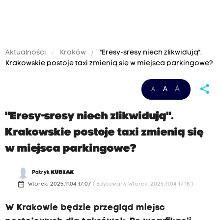
Aktualności
Kraków
"Eresy-sresy niech zlikwidują".
Krakowskie postoje taxi zmienią się w miejsca parkingowe?
share
A
A
A
"Eresy-sresy niech zlikwidują".
Krakowskie postoje taxi zmienią się
w miejsca parkingowe?
Patryk
KUBIAK
date_range
Wtorek, 2025.11.04 17:07
( Edytowany Wtorek, 2025.11.04 17:18 )
W Krakowie będzie przegląd miejsc