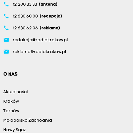
phone
12 200 33 33
(antena)
phone
12 630 60 00
(recepcja)
phone
12 630 62 06
(reklama)
email
redakcja@radiokrakow.pl
email
reklama@radiokrakow.pl
O NAS
Aktualności
Kraków
Tarnów
Małopolska Zachodnia
Nowy Sącz