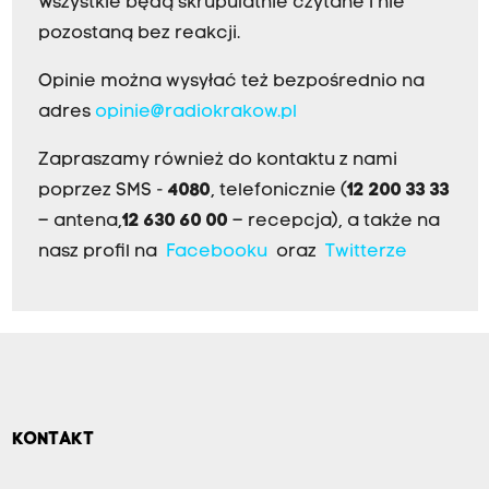
Wszystkie będą skrupulatnie czytane i nie
pozostaną bez reakcji.
Opinie można wysyłać też bezpośrednio na
adres
opinie@radiokrakow.pl
Zapraszamy również do kontaktu z nami
poprzez SMS -
4080
, telefonicznie (
12 200 33 33
– antena,
12 630 60 00
– recepcja), a także na
nasz profil na
Facebooku
oraz
Twitterze
KONTAKT