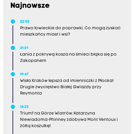
Najnowsze
22:05
Prawo łowieckie do poprawki. Co mogą zyskać
mieszkańcy miast i wsi?
21:01
Łania z pokrywą kosza na śmieci błąka się po
Zakopanem
19:47
Wisła Kraków lepsza od imienniczki z Płocka!
Drugie zwycięstwo Białej Gwiazdy przy
Reymonta
18:23
Triumf na Górze Wiatrów: Katarzyna
Niewiadoma-Phinney zdobywa Mont Ventoux i
żółtą koszulkę!