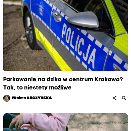
Parkowanie na dziko w centrum Krakowa?
Tak, to niestety możliwe
search
share
Elżbieta
RACZYŃSKA