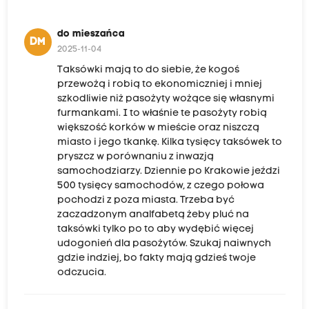
do mieszańca
DM
2025-11-04
Taksówki mają to do siebie, że kogoś
przewożą i robią to ekonomiczniej i mniej
szkodliwie niż pasożyty wożące się własnymi
furmankami. I to właśnie te pasożyty robią
większość korków w mieście oraz niszczą
miasto i jego tkankę. Kilka tysięcy taksówek to
pryszcz w porównaniu z inwazją
samochodziarzy. Dziennie po Krakowie jeździ
500 tysięcy samochodów, z czego połowa
pochodzi z poza miasta. Trzeba być
zaczadzonym analfabetą żeby pluć na
taksówki tylko po to aby wydębić więcej
udogonień dla pasożytów. Szukaj naiwnych
gdzie indziej, bo fakty mają gdzieś twoje
odczucia.