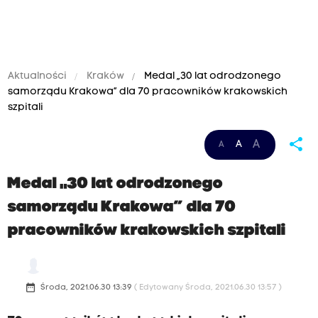
Aktualności
Kraków
Medal „30 lat odrodzonego
samorządu Krakowa” dla 70 pracowników krakowskich
szpitali
share
A
A
A
Medal „30 lat odrodzonego
samorządu Krakowa” dla 70
pracowników krakowskich szpitali
date_range
Środa, 2021.06.30 13:39
( Edytowany Środa, 2021.06.30 13:57 )