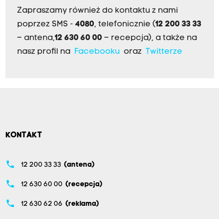
Zapraszamy również do kontaktu z nami
poprzez SMS -
4080
, telefonicznie (
12 200 33 33
– antena,
12 630 60 00
– recepcja), a także na
nasz profil na
Facebooku
oraz
Twitterze
KONTAKT
phone
12 200 33 33
(antena)
phone
12 630 60 00
(recepcja)
phone
12 630 62 06
(reklama)