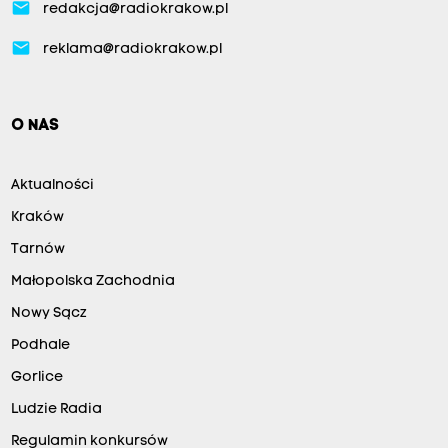
email
redakcja@radiokrakow.pl
email
reklama@radiokrakow.pl
O NAS
Aktualności
Kraków
Tarnów
Małopolska Zachodnia
Nowy Sącz
Podhale
Gorlice
Ludzie Radia
Regulamin konkursów