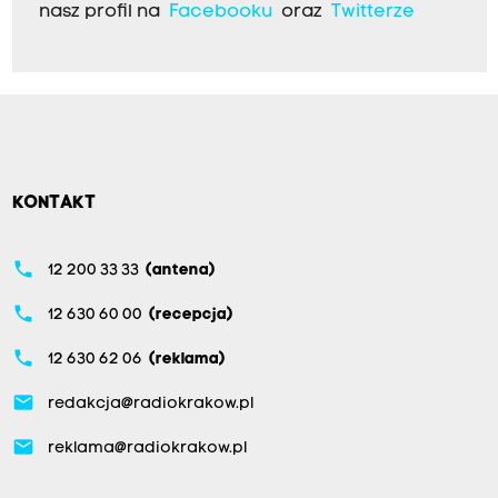
nasz profil na
Facebooku
oraz
Twitterze
KONTAKT
phone
12 200 33 33
(antena)
phone
12 630 60 00
(recepcja)
phone
12 630 62 06
(reklama)
email
redakcja@radiokrakow.pl
email
reklama@radiokrakow.pl