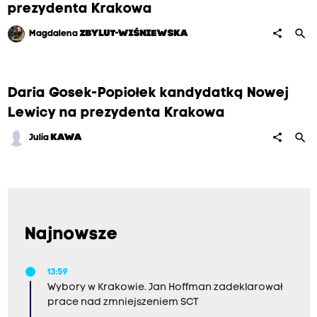
prezydenta Krakowa
search
share
Magdalena
ZBYLUT-WIŚNIEWSKA
Daria Gosek-Popiołek kandydatką Nowej
Lewicy na prezydenta Krakowa
search
share
Julia
KAWA
Najnowsze
13:59
Wybory w Krakowie. Jan Hoffman zadeklarował
prace nad zmniejszeniem SCT