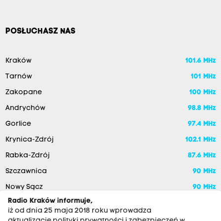
POSŁUCHASZ NAS
Kraków
101.6 MHz
Tarnów
101 MHz
Zakopane
100 MHz
Andrychów
98.8 MHz
Gorlice
97.4 MHz
Krynica-Zdrój
102.1 MHz
Rabka-Zdrój
87.6 MHz
Szczawnica
90 MHz
Nowy Sącz
90 MHz
Radio Kraków informuje,
iż od dnia 25 maja 2018 roku wprowadza
aktualizację polityki prywatności i zabezpieczeń w