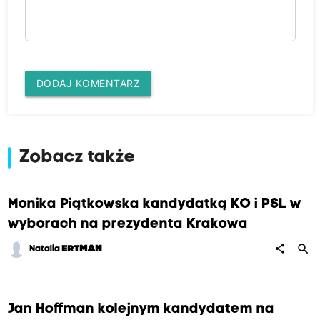
DODAJ KOMENTARZ
Zobacz także
Monika Piątkowska kandydatką KO i PSL w
wyborach na prezydenta Krakowa
search
share
Natalia
ERTMAN
Jan Hoffman kolejnym kandydatem na