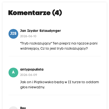
Komentarze (4)
Jan Izydor Sztaudynger
JIS
2026-06-10
"Tryb rozkazujący" Ten pieprz na rączce pani
widniejący, Cz to jest tryb rozkazujący?
antypopulista
A
2026-06-09
Jak on i Piątkowska będą w II turze to oddam
głos nieważny.
Rex