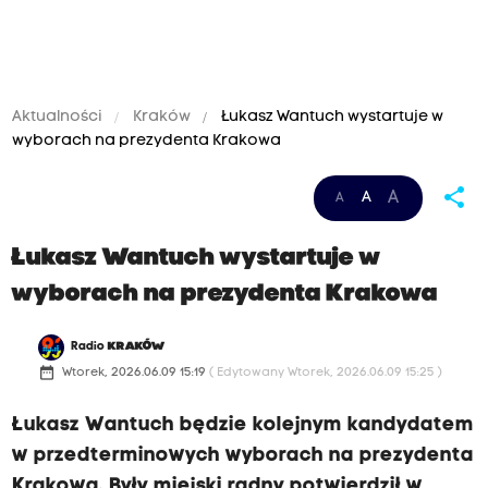
Aktualności
Kraków
Łukasz Wantuch wystartuje w
wyborach na prezydenta Krakowa
share
A
A
A
Łukasz Wantuch wystartuje w
wyborach na prezydenta Krakowa
Radio
KRAKÓW
date_range
Wtorek, 2026.06.09 15:19
( Edytowany Wtorek, 2026.06.09 15:25 )
Łukasz Wantuch będzie kolejnym kandydatem
w przedterminowych wyborach na prezydenta
Krakowa. Były miejski radny potwierdził w